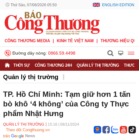
Thứ Sáu, 07/08/2026 05:50
ENGLISH EDITION
CÔNG THƯƠNG MEDIA
KINH TẾ VIỆT NAM
THƯƠNG HIỆU QUỐ
Đường dây nóng:
0866.59.4498
THỜI SỰ
CÔNG THƯƠNG 24H
QUẢN LÝ THỊ TRƯỜNG
THƯƠNG
Quản lý thị trường
TP. Hồ Chí Minh: Tạm giữ hơn 1 tấn
bò khô ‘4 không’ của Công ty Thực
phẩm Nhật Hưng
QUẢN LÝ THỊ TRƯỜNG
15:16
|
08/11/2024
Theo dõi Congthuong.vn
trên