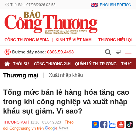
Thứ Sáu, 07/08/2026 02:53
ENGLISH EDITION
CÔNG THƯƠNG MEDIA
KINH TẾ VIỆT NAM
THƯƠNG HIỆU QUỐ
Đường dây nóng:
0866.59.4498
THỜI SỰ
CÔNG THƯƠNG 24H
QUẢN LÝ THỊ TRƯỜNG
THƯƠNG
Thương mại
Xuất nhập khẩu
Phòng vệ thương mại
Thương hiệu quốc gia
Tổng mức bán lẻ hàng hóa tăng cao
trong khi công nghiệp và xuất nhập
Xuất xứ hàng hóa
Xúc tiến thương mại
khẩu sụt giảm. Vì sao?
Thương mại điện tử
Theo
THƯƠNG MẠI
11:16
|
03/04/2023
dõi Congthuong.vn trên