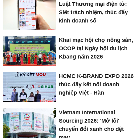
Luật Thương mại điện tử:
Siết trách nhiệm, thúc đẩy
kinh doanh số
Khai mạc hội chợ nông sản,
OCOP tại Ngày hội du lịch
Kbang năm 2026
HCMC K-BRAND EXPO 2026
thúc đẩy kết nối doanh
nghiệp Việt - Hàn
Vietnam International
Sourcing 2026: 'Mở lối'
chuyển đổi xanh cho dệt
may