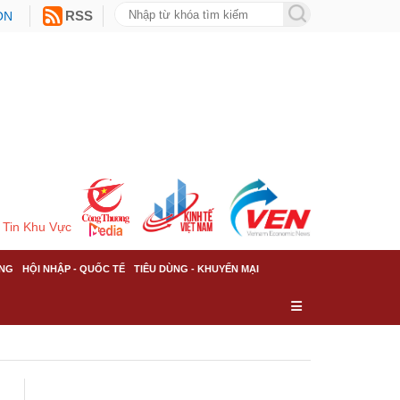
ON
RSS
Tin Khu Vực
NG
HỘI NHẬP - QUỐC TẾ
TIÊU DÙNG - KHUYẾN MẠI