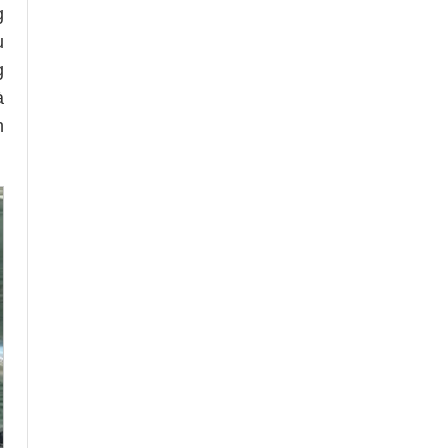
g
u
g
à
h