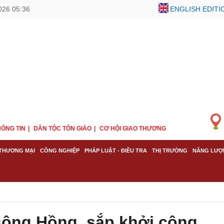
026 05:36
ENGLISH EDITI
ÔNG TIN
DÂN TỘC TÔN GIÁO
CƠ HỘI GIAO THƯƠNG
THƯƠNG MẠI
CÔNG NGHIỆP
PHÁP LUẬT - ĐIỀU TRA
THỊ TRƯỜNG
NĂNG LƯỢ
sông Hồng, sắp khởi công