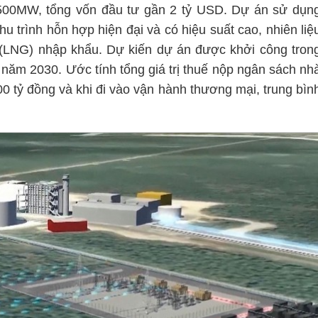
.500MW, tổng vốn đầu tư gần 2 tỷ USD. Dự án sử dụn
u trình hỗn hợp hiện đại và có hiệu suất cao, nhiên liệ
g (LNG) nhập khẩu. Dự kiến dự án được khởi công tron
 năm 2030. Ước tính tổng giá trị thuế nộp ngân sách nh
0 tỷ đồng và khi đi vào vận hành thương mại, trung bìn