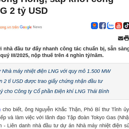
NG 2 tỷ USD
ong.vn trên
i nhà đầu tư đẩy nhanh công tác chuẩn bị, sẵn sàn
uý III/2025, nộp thuế trên 4 nghìn tỷ/năm.
tư Nhà máy nhiệt điện LNG với quy mô 1.500 MW
ần 2 tỉ USD được trao giấy chứng nhận đầu tư
ký cho Công ty Cổ phần Điện khí LNG Thái Bình
h
cho biết, ông Nguyễn Khắc Thận, Phó Bí thư Tỉnh ủy
tiếp và làm việc với lãnh đạo Tập đoàn Tokyo Gas (Nhậ
 - Liên danh nhà đầu tư dự án Nhà máy nhiệt điện s