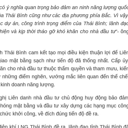
 có ý nghĩa quan trọng bảo đảm an ninh năng lượng quố
 của Thái Bình cũng như các địa phương phía Bắc. Vì vậy
 dự án, công trình trọng điểm của Thái Bình; lãnh đạ
 hiện và kịp thời tháo gỡ khó khăn cho nhà đầu tư
"- ôn
h Thái Bình cam kết tạo mọi điều kiện thuận lợi để Liê
giao mặt bằng sạch như tiến độ đã thống nhất. Cấp ủy
khăn cho nhà đầu tư thuộc thẩm quyền và tham mưu, kiế
ỡ những điểm nghẽn, vướng mắc liên quan đến thể chế
, kinh doanh năng lượng.
ghị Liên danh nhà đầu tư chủ động huy động bảo đả
i phóng mặt bằng và đầu tư xây dựng các hạng mục côn
chức khởi công, về đích đúng tiến độ đề ra.
ện khí LNG Thái Bình đề ra, lãnh đạo tỉnh Thái Bình đ