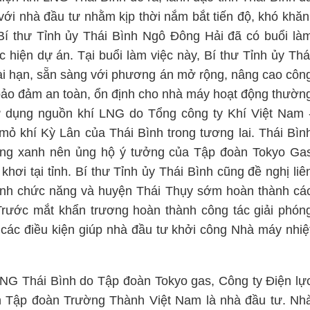
với nhà đầu tư nhằm kịp thời nắm bắt tiến độ, khó khăn
í thư Tỉnh ủy Thái Bình Ngô Đông Hải đã có buổi là
c hiện dự án. Tại buổi làm việc này, Bí thư Tỉnh ủy Thá
dài hạn, sẵn sàng với phương án mở rộng, nâng cao côn
 bảo đảm an toàn, ổn định cho nhà máy hoạt động thườn
ử dụng nguồn khí LNG do Tổng công ty Khí Việt Nam 
mỏ khí Kỳ Lân của Thái Bình trong tương lai. Thái Bìn
ng xanh nên ủng hộ ý tưởng của Tập đoàn Tokyo Ga
khơi tại tỉnh. Bí thư Tỉnh ủy Thái Bình cũng đề nghị liê
ành chức năng và huyện Thái Thụy sớm hoàn thành cá
Trước mắt khẩn trương hoàn thành công tác giải phón
các điều kiện giúp nhà đầu tư khởi công Nhà máy nhiệ
LNG Thái Bình do Tập đoàn Tokyo gas, Công ty Điện lự
 Tập đoàn Trường Thành Việt Nam là nhà đầu tư. Nh