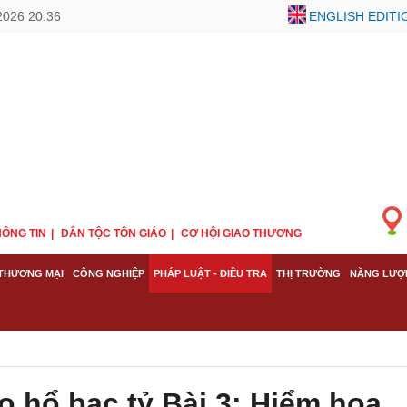
2026 20:36
ENGLISH EDITI
ÔNG TIN
DÂN TỘC TÔN GIÁO
CƠ HỘI GIAO THƯƠNG
THƯƠNG MẠI
CÔNG NGHIỆP
PHÁP LUẬT - ĐIỀU TRA
THỊ TRƯỜNG
NĂNG LƯỢ
o hổ bạc tỷ Bài 3: Hiểm họa