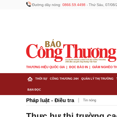
Đường dây nóng:
0866.59.4498
-
Thứ Sáu, 07/08/
THƯƠNG HIỆU QUỐC GIA
ĐỌC BÁO IN
GIẢM NGHÈO TH
THỜI SỰ
CÔNG THƯƠNG 24H
QUẢN LÝ THỊ TRƯỜNG
BẠN ĐỌC
Pháp luật - Điều tra
Tin nóng
Thực hư thị trường ca