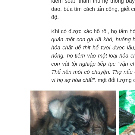
kiểm soát” thăm thú hệ thống bẫy
dao, búa tìm cách tấn công, giết c
độ.
Khi có được xác hổ rồi, họ tẩm h
quản một con gà đã khó, huống 
hóa chất để thịt hổ tươi được lâu
nóng, họ tiêm vào một loại hóa c
con vật tội nghiệp tiếp tục “vận 
Thế nên mới có chuyện: Thợ nấu c
vì họ sợ hóa chất”,
một đối tượng c