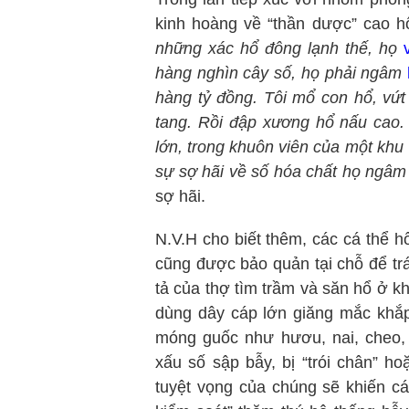
kinh hoàng về “thần dược” cao h
những xác hổ đông lạnh thế, họ
hàng nghìn cây số, họ phải ngâm
hàng tỷ đồng. Tôi mổ con hổ, vứt
tang. Rồi đập xương hổ nấu cao. 
lớn, trong khuôn viên của một khu 
sự sợ hãi về số hóa chất họ ngâm
sợ hãi.
N.V.H cho biết thêm, các cá thể hổ
cũng được bảo quản tại chỗ để tr
tả của thợ tìm trầm và săn hổ ở 
dùng dây cáp lớn giăng mắc khắp 
móng guốc như hươu, nai, cheo,
xấu số sập bẫy, bị “trói chân” h
tuyệt vọng của chúng sẽ khiến cá