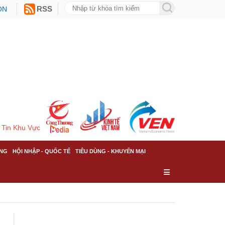
ON
RSS
Tin Khu Vực
NG
HỘI NHẬP - QUỐC TẾ
TIÊU DÙNG - KHUYẾN MẠI