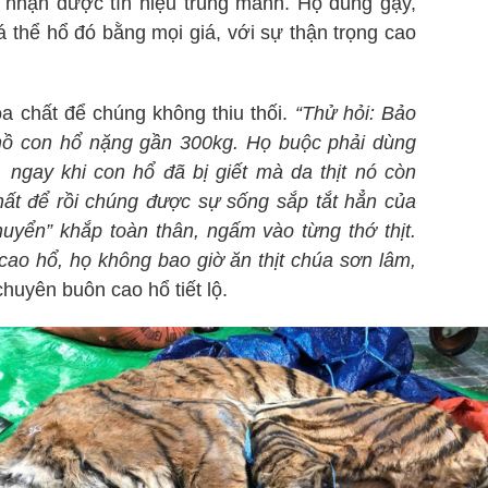
 nhận được tín hiệu trúng mánh. Họ dùng gậy,
á thể hổ đó bằng mọi giá, với sự thận trọng cao
óa chất để chúng không thiu thối.
“Thử hỏi: Bảo
hồ con hổ nặng gần 300kg. Họ buộc phải dùng
, ngay khi con hổ đã bị giết mà da thịt nó còn
hất để rồi chúng được sự sống sắp tắt hẳn của
chuyển” khắp toàn thân, ngấm vào từng thớ thịt.
ao hổ, họ không bao giờ ăn thịt chúa sơn lâm,
huyên buôn cao hổ tiết lộ.