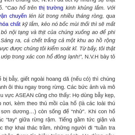
ổ. “C
ao hổ trên
thị trường
kinh khủng lắm. Với
vận chuyển
lén lút trong nhiều tháng ròng, qua
hóa chất
kỹ lắm, kẻo nó bốc mùi thối thì sẽ mất
 bỏ nội tạng và thịt của chúng xuống ao để phi
Sáng ra, cá chết trắng cả một khu ao hồ rộng
vực được chúng tôi kiểm soát kĩ. Từ bấy, tôi thật
 ướp trong xác con hổ đông lạnh!”,
N.V.H bày tỏ
 bị bẫy, giết ngoài hoang dã (nếu có) thì chúng
ánh ôi thiu ngay trong rừng. Các bức ảnh và mô
khu vực ASEAN cũng cho thấy: Họ dùng bẫy kẹp,
nơi, kèm theo thú mồi của hổ (là các loài thú
 sơn dương…) còn sống để “nhử”. Khi con hổ
oặc “tay” giữa rừng rậm. Tiếng gầm tức giận và
c thợ khai thác trầm, những người đi “tuần tra