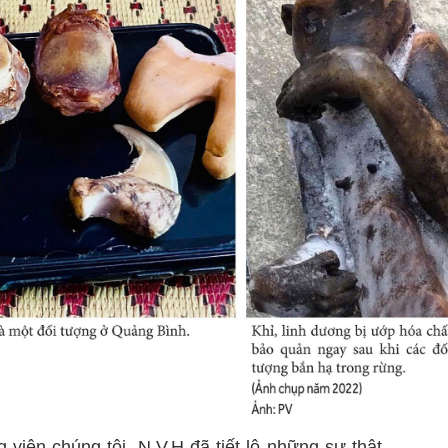
 viên chúng tôi, N.V.H đã tiết lộ những sự thật