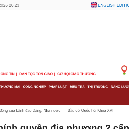
2026 20:23
ENGLISH EDITI
ÔNG TIN
DÂN TỘC TÔN GIÁO
CƠ HỘI GIAO THƯƠNG
THƯƠNG MẠI
CÔNG NGHIỆP
PHÁP LUẬT - ĐIỀU TRA
THỊ TRƯỜNG
NĂNG LƯỢ
 động của Lãnh đạo Đảng, Nhà nước
Bầu cử Quốc hội Khoá XVI
hính quyền địa phương 2 cấ