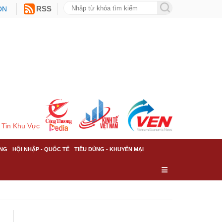
ON
RSS
Tin Khu Vực
NG
HỘI NHẬP - QUỐC TẾ
TIÊU DÙNG - KHUYẾN MẠI
p