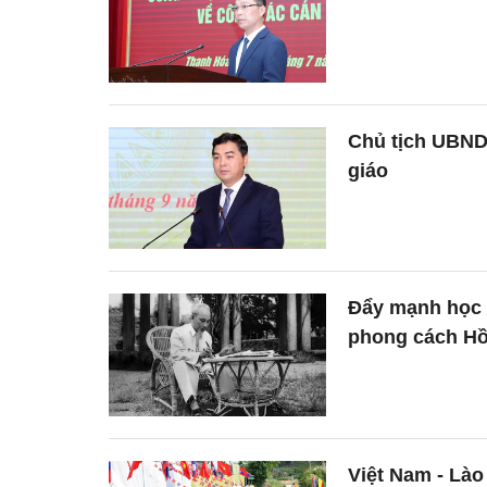
Chủ tịch UBND
giáo
Đẩy mạnh học 
phong cách Hồ 
Việt Nam - Lào