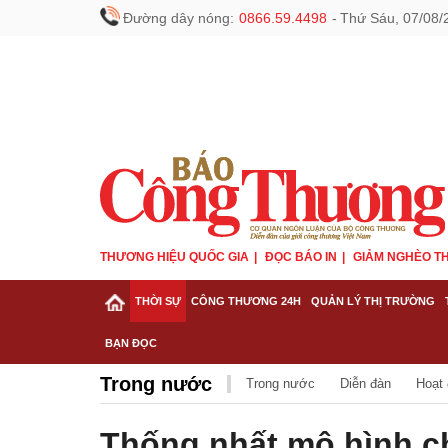
Đường dây nóng:
0866.59.4498
-
Thứ Sáu, 07/08/
THƯƠNG HIỆU QUỐC GIA
ĐỌC BÁO IN
GIẢM NGHÈO TH
THỜI SỰ
CÔNG THƯƠNG 24H
QUẢN LÝ THỊ TRƯỜNG
BẠN ĐỌC
Trong nước
Trong nước
Diễn đàn
Hoạt
Thống nhất mô hình c