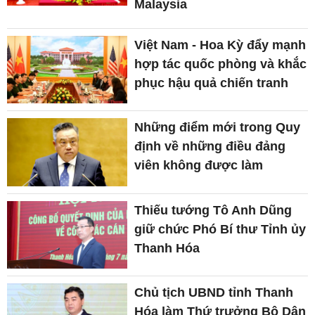
Malaysia
Việt Nam - Hoa Kỳ đẩy mạnh
hợp tác quốc phòng và khắc
phục hậu quả chiến tranh
Những điểm mới trong Quy
định về những điều đảng
viên không được làm
Thiếu tướng Tô Anh Dũng
giữ chức Phó Bí thư Tỉnh ủy
Thanh Hóa
Chủ tịch UBND tỉnh Thanh
Hóa làm Thứ trưởng Bộ Dân