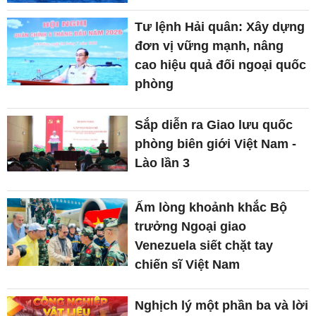
Tư lệnh Hải quân: Xây dựng
đơn vị vững mạnh, nâng
cao hiệu quả đối ngoại quốc
phòng
Sắp diễn ra Giao lưu quốc
phòng biên giới Việt Nam -
Lào lần 3
Ấm lòng khoảnh khắc Bộ
trưởng Ngoại giao
Venezuela siết chặt tay
chiến sĩ Việt Nam
Nghịch lý một phần ba và lời