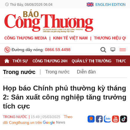
Thứ Bảy, 08/08/2026 06:04
ENGLISH EDITION
CÔNG THƯƠNG MEDIA
KINH TẾ VIỆT NAM
THƯƠNG HIỆU QUỐ
Đường dây nóng:
0866.59.4498
THỜI SỰ
CÔNG THƯƠNG 24H
QUẢN LÝ THỊ TRƯỜNG
THƯƠNG
Trong nước
Trong nước
Diễn đàn
Hoạt động của Lãnh đạo Đảng, Nhà nước
Họp báo Chính phủ thường kỳ tháng
2: Sản xuất công nghiệp tăng trưởng
Bầu cử Quốc hội Khoá XVI
tích cực
Theo
TRONG NƯỚC
15:49
|
05/03/2025
dõi Congthuong.vn trên