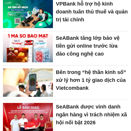
VPBank hỗ trợ hộ kinh
doanh tuân thủ thuế và quản
trị tài chính
SeABank tăng lớp bảo vệ
tiền gửi online trước lừa
đảo công nghệ cao
Bên trong “hệ thần kinh số”
xử lý hơn 1 tỷ giao dịch của
Vietcombank
SeABank được vinh danh
ngân hàng vì trách nhiệm xã
hội nổi bật 2026