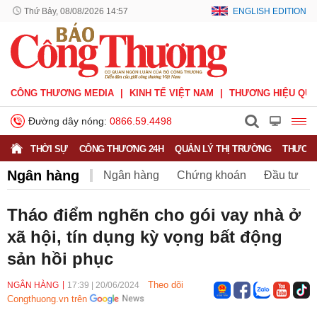
Thứ Bảy, 08/08/2026 14:57
ENGLISH EDITION
CÔNG THƯƠNG MEDIA
KINH TẾ VIỆT NAM
THƯƠNG HIỆU QUỐ
Đường dây nóng:
0866.59.4498
THỜI SỰ
CÔNG THƯƠNG 24H
QUẢN LÝ THỊ TRƯỜNG
THƯƠNG
Ngân hàng
Ngân hàng
Chứng khoán
Đầu tư
Bảo hiểm
BHXH Việt Nam
Tháo điểm nghẽn cho gói vay nhà ở
xã hội, tín dụng kỳ vọng bất động
sản hồi phục
Theo dõi
NGÂN HÀNG
17:39
|
20/06/2024
Congthuong.vn trên