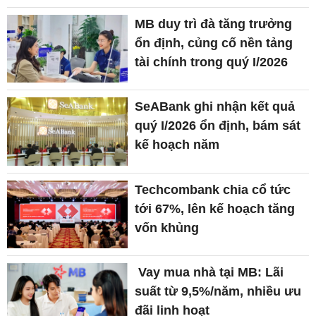
MB duy trì đà tăng trưởng
ổn định, củng cố nền tảng
tài chính trong quý I/2026
SeABank ghi nhận kết quả
quý I/2026 ổn định, bám sát
kế hoạch năm
Techcombank chia cổ tức
tới 67%, lên kế hoạch tăng
vốn khủng
Vay mua nhà tại MB: Lãi
suất từ 9,5%/năm, nhiều ưu
đãi linh hoạt