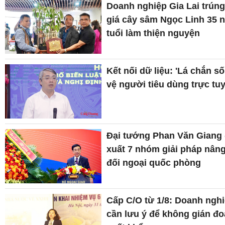
Doanh nghiệp Gia Lai trún
giá cây sâm Ngọc Linh 35 
tuổi làm thiện nguyện
Kết nối dữ liệu: 'Lá chắn số
vệ người tiêu dùng trực tu
Đại tướng Phan Văn Giang
xuất 7 nhóm giải pháp nân
đối ngoại quốc phòng
Cấp C/O từ 1/8: Doanh ngh
cần lưu ý để không gián đ