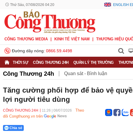
Thứ Sáu, 07/08/2026 04:20
ENGLISH E
CÔNG THƯƠNG MEDIA
KINH TẾ VIỆT NAM
THƯƠNG HIỆU QUỐ
Đường dây nóng:
0866.59.4498
THỜI SỰ
CÔNG THƯƠNG 24H
QUẢN LÝ THỊ TRƯỜNG
THƯƠNG
Công Thương 24h
Quan sát - Bình luận
Công Thương và công luận
Ý kiến
Người tốt - Việc t
Tăng cường phối hợp để bảo vệ quy
lợi người tiêu dùng
Phỏng vấn - Đối thoại
Theo
CÔNG THƯƠNG 24H
11:26
|
08/07/2026
dõi Congthuong.vn trên
Chia sẻ