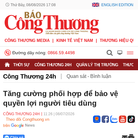
Thứ Bảy, 08/08/2026 17:08
ENGLISH EDITION
CÔNG THƯƠNG MEDIA
KINH TẾ VIỆT NAM
THƯƠNG HIỆU QUỐ
Đường dây nóng:
0866.59.4498
THỜI SỰ
CÔNG THƯƠNG 24H
QUẢN LÝ THỊ TRƯỜNG
THƯƠNG
Công Thương 24h
Quan sát - Bình luận
Công Thương và công luận
Ý kiến
Tăng cường phối hợp để bảo vệ
quyền lợi người tiêu dùng
Người tốt - Việc tốt
Phỏng vấn - Đối thoại
CÔNG THƯƠNG 24H
11:26
|
08/07/2026
Theo dõi Congthuong.vn
trên
Chia sẻ