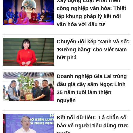
Xây dựng Luật Phát triển
công nghiệp văn hóa: Thiết
lập khung pháp lý kết nối
văn hóa với đầu tư
Chuyển đổi kép 'xanh và số':
'Đường băng' cho Việt Nam
bứt phá
Doanh nghiệp Gia Lai trúng
đấu giá cây sâm Ngọc Linh
35 năm tuổi làm thiện
nguyện
Kết nối dữ liệu: 'Lá chắn số'
bảo vệ người tiêu dùng trực