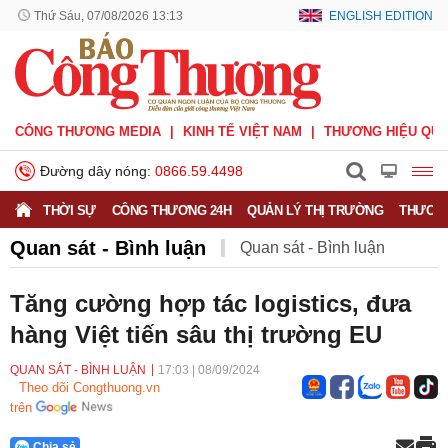
Thứ Sáu, 07/08/2026 13:13
ENGLISH EDITION
CÔNG THƯƠNG MEDIA
KINH TẾ VIỆT NAM
THƯƠNG HIỆU QUỐ
Đường dây nóng:
0866.59.4498
THỜI SỰ
CÔNG THƯƠNG 24H
QUẢN LÝ THỊ TRƯỜNG
THƯƠNG
Quan sát - Bình luận
Quan sát - Bình luận
Công Thương và công luận
Ý kiến
Tăng cường hợp tác logistics, đưa
hàng Việt tiến sâu thị trường EU
Người tốt - Việc tốt
Phỏng vấn - Đối thoại
QUAN SÁT - BÌNH LUẬN
17:03
|
08/09/2024
Theo dõi Congthuong.vn
trên
Chia sẻ