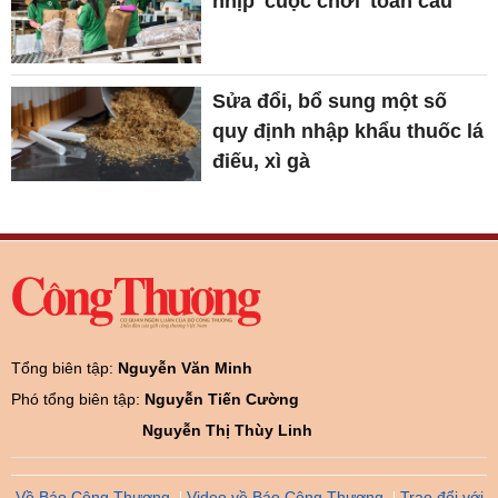
nhịp 'cuộc chơi' toàn cầu
Sửa đổi, bổ sung một số
quy định nhập khẩu thuốc lá
điếu, xì gà
Tổng biên tập:
Nguyễn Văn Minh
Phó tổng biên tập:
Nguyễn Tiến Cường
Nguyễn Thị Thùy Linh
Về Báo Công Thương
Video về Báo Công Thương
Trao đổi với