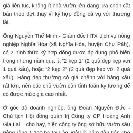
giá liên tục, không ít nhà vườn lớn đang lựa chọn cắt
bán theo đợt thay vì ký hợp đồng cả vụ với thương
lái.
Ông Nguyễn Thế Minh - Giám đốc HTX dịch vụ nông
nghiệp Nghĩa Hòa (xã Nghĩa Hòa, huyện Chư Păh),
có 2 hình thức ký hợp đồng được áp dụng phổ biến
trong những năm qua là “2 kẹp 1” (2 quả đẹp kẹp với
1 quả xấu), hoặc “2 kẹp 2” (2 quả đẹp kẹp với 2 quả
xấu). Hàng đẹp thường có giá chênh với hàng xấu
rất lớn, nên các chủ vườn cần tính toán kỹ lưỡng để
có được mức giá cao nhất.
Ở góc độ doanh nghiệp, ông Đoàn Nguyên Đức -
Chủ tịch Hội đồng quản trị Công ty CP Hoàng Anh
Gia Lai – cho hay, hiện công ty ông sở hữu vườn sầu
riêng rộng 1.200 ha tại Lào. Đây là năm đầu tiên cho