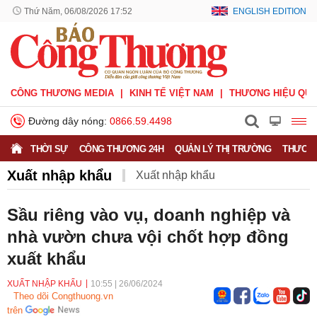
Thứ Năm, 06/08/2026 17:52
ENGLISH EDITION
CÔNG THƯƠNG MEDIA
KINH TẾ VIỆT NAM
THƯƠNG HIỆU QUỐ
Đường dây nóng:
0866.59.4498
THỜI SỰ
CÔNG THƯƠNG 24H
QUẢN LÝ THỊ TRƯỜNG
THƯƠNG
Xuất nhập khẩu
Xuất nhập khẩu
Phòng vệ thương mại
Thương hiệu quốc gia
Sầu riêng vào vụ, doanh nghiệp và
nhà vườn chưa vội chốt hợp đồng
Xuất xứ hàng hóa
Xúc tiến thương mại
xuất khẩu
Thương mại điện tử
XUẤT NHẬP KHẨU
10:55
|
26/06/2024
Theo dõi Congthuong.vn
trên