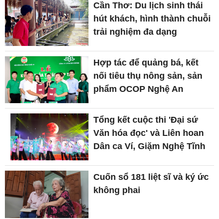
Cần Thơ: Du lịch sinh thái
hút khách, hình thành chuỗi
trải nghiệm đa dạng
Hợp tác để quảng bá, kết
nối tiêu thụ nông sản, sản
phẩm OCOP Nghệ An
Tổng kết cuộc thi 'Đại sứ
Văn hóa đọc' và Liên hoan
Dân ca Ví, Giặm Nghệ Tĩnh
Cuốn sổ 181 liệt sĩ và ký ức
không phai