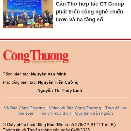
Cần Thơ hợp tác CT Group
phát triển công nghệ chiến
lược và hạ tầng số
Tổng biên tập:
Nguyễn Văn Minh
Phó tổng biên tập:
Nguyễn Tiến Cường
Nguyễn Thị Thùy Linh
Về Báo Công Thương
Video về Báo Công Thương
Trao đổi với
tòa soạn
Tôn chỉ mục đích
Quy định dẫn nguồn
® Giấy phép hoạt động Báo điện tử số 276/GP-BTTTT do Bộ
Thông tin và Truyền thông cấp ngày 04/8/2023