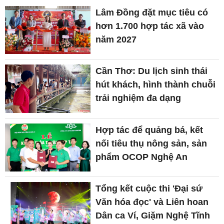
Lâm Đồng đặt mục tiêu có
hơn 1.700 hợp tác xã vào
năm 2027
Cần Thơ: Du lịch sinh thái
hút khách, hình thành chuỗi
trải nghiệm đa dạng
Hợp tác để quảng bá, kết
nối tiêu thụ nông sản, sản
phẩm OCOP Nghệ An
Tổng kết cuộc thi 'Đại sứ
Văn hóa đọc' và Liên hoan
Dân ca Ví, Giặm Nghệ Tĩnh