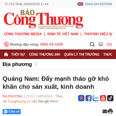
Chủ Nhật, 09/08/2026 11:44
ENGLISH EDITION
CÔNG THƯƠNG MEDIA
KINH TẾ VIỆT NAM
THƯƠNG HIỆU QUỐ
Đường dây nóng:
0866.59.4498
THỜI SỰ
CÔNG THƯƠNG 24H
QUẢN LÝ THỊ TRƯỜNG
THƯƠNG
Địa phương
Quảng Nam: Đẩy mạnh tháo gỡ khó
khăn cho sản xuất, kinh doanh
Theo
ĐỊA PHƯƠNG
10:23
|
14/05/2024
dõi Congthuong.vn trên
Chia sẻ