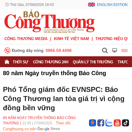
Thứ Sáu, 07/08/2026 18:43
ENGLISH EDITION
CÔNG THƯƠNG MEDIA
KINH TẾ VIỆT NAM
THƯƠNG HIỆU QUỐ
Đường dây nóng:
0866.59.4498
THỜI SỰ
CÔNG THƯƠNG 24H
QUẢN LÝ THỊ TRƯỜNG
THƯƠNG
80 năm Ngày truyền thống Báo Công
Thương
Phó Tổng giám đốc EVNSPC: Báo
Công Thương lan tỏa giá trị vì cộng
đồng bền vững
80 NĂM NGÀY TRUYỀN THỐNG BÁO CÔNG
Theo dõi
THƯƠNG
11:55
|
27/09/2025
Congthuong.vn trên