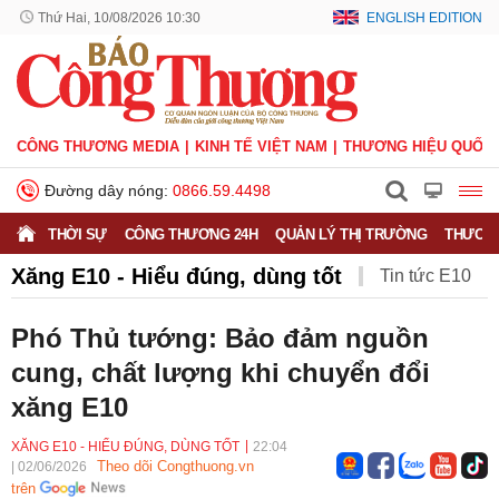
Thứ Hai, 10/08/2026 10:30
ENGLISH EDITION
CÔNG THƯƠNG MEDIA
KINH TẾ VIỆT NAM
THƯƠNG HIỆU QUỐC 
Đường dây nóng:
0866.59.4498
THỜI SỰ
CÔNG THƯƠNG 24H
QUẢN LÝ THỊ TRƯỜNG
THƯƠNG
Xăng E10 - Hiểu đúng, dùng tốt
Tin tức E10
Hỏi đáp E10
Ý kiến chuyên gia
Phó Thủ tướng: Bảo đảm nguồn
cung, chất lượng khi chuyển đổi
Doanh nghiệp xăng dầu
Multimedia
xăng E10
Chủ trương - chính sách
XĂNG E10 - HIỂU ĐÚNG, DÙNG TỐT
22:04
Theo dõi Congthuong.vn
|
02/06/2026
trên