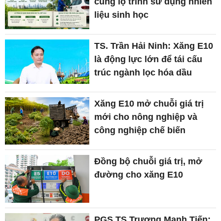
cùng lộ trình sử dụng nhiên
liệu sinh học
TS. Trần Hải Ninh: Xăng E10
là động lực lớn để tái cấu
trúc ngành lọc hóa dầu
Xăng E10 mở chuỗi giá trị
mới cho nông nghiệp và
công nghiệp chế biến
Đồng bộ chuỗi giá trị, mở
đường cho xăng E10
PGS.TS Trương Mạnh Tiến: