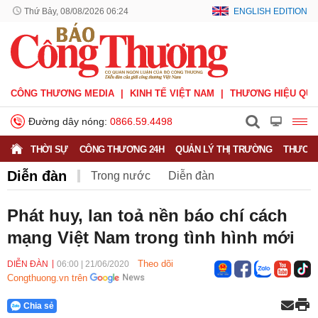
Thứ Bảy, 08/08/2026 06:24
ENGLISH EDITION
CÔNG THƯƠNG MEDIA
KINH TẾ VIỆT NAM
THƯƠNG HIỆU QUỐ
Đường dây nóng:
0866.59.4498
THỜI SỰ
CÔNG THƯƠNG 24H
QUẢN LÝ THỊ TRƯỜNG
THƯƠNG
Diễn đàn
Trong nước
Diễn đàn
Hoạt động của Lãnh đạo Đảng, Nhà nước
Phát huy, lan toả nền báo chí cách
mạng Việt Nam trong tình hình mới
Bầu cử Quốc hội Khoá XVI
Theo dõi
DIỄN ĐÀN
06:00
|
21/06/2020
Congthuong.vn trên
Chia sẻ