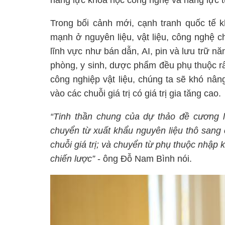
năng lực khoa học công nghệ và năng lực t
Trong bối cảnh mới, cạnh tranh quốc tế k
mạnh ở nguyên liệu, vật liệu, công nghệ c
lĩnh vực như bán dẫn, AI, pin và lưu trữ nă
phòng, y sinh, dược phẩm đều phụ thuộc rất
công nghiệp vật liệu, chúng ta sẽ khó nâ
vào các chuỗi giá trị có giá trị gia tăng cao.
“Tinh thần chung của dự thảo đề cương là
chuyển từ xuất khẩu nguyên liệu thô sang 
chuỗi giá trị; và chuyển từ phụ thuộc nhập k
chiến lược”
- ông Đỗ Nam Bình nói.