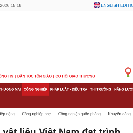
/2026 15:18
ENGLISH EDITI
ÔNG TIN
DÂN TỘC TÔN GIÁO
CƠ HỘI GIAO THƯƠNG
THƯƠNG MẠI
CÔNG NGHIỆP
PHÁP LUẬT - ĐIỀU TRA
THỊ TRƯỜNG
NĂNG LƯỢ
iệp nặng
Công nghiệp nhẹ
Công nghiệp quốc phòng
Khuyến công
ật liệu Việt Nam đạt trình