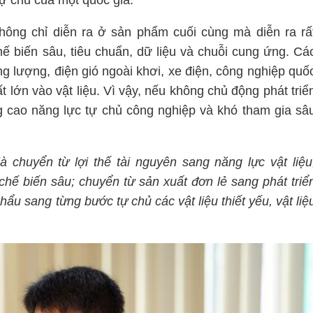
ự chủ của một quốc gia.
hông chỉ diễn ra ở sản phẩm cuối cùng mà diễn ra rấ
hế biến sâu, tiêu chuẩn, dữ liệu và chuỗi cung ứng. Cá
ng lượng, điện gió ngoài khơi, xe điện, công nghiệp quố
 lớn vào vật liệu. Vì vậy, nếu không chủ động phát triể
ng cao năng lực tự chủ công nghiệp và khó tham gia sâ
 chuyển từ lợi thế tài nguyên sang năng lực vật liệu
chế biến sâu; chuyển từ sản xuất đơn lẻ sang phát triể
hẩu sang từng bước tự chủ các vật liệu thiết yếu, vật liệ