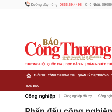
Đường dây nóng:
0866.59.4498
-
Chủ Nhật, 09/08
THƯƠNG HIỆU QUỐC GIA
ĐỌC BÁO IN
GIẢM NGHÈO TH
THỜI SỰ
CÔNG THƯƠNG 24H
QUẢN LÝ THỊ TRƯỜNG
BẠN ĐỌC
Công nghiệp
Công nghiệp Hỗ trợ
Công ngh
Phấn đấu công nghiệp v