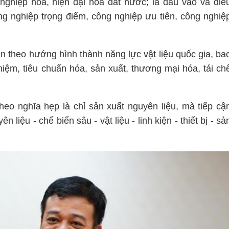
nghiệp hóa, hiện đại hóa đất nước; là đầu vào và điề
ông nghiệp trọng điểm, công nghiệp ưu tiên, công nghiệ
n theo hướng hình thành năng lực vật liệu quốc gia, ba
hiệm, tiêu chuẩn hóa, sản xuất, thương mại hóa, tái ch
heo nghĩa hẹp là chỉ sản xuất nguyên liệu, mà tiếp cậ
 liệu - chế biến sâu - vật liệu - linh kiện - thiết bị - sả