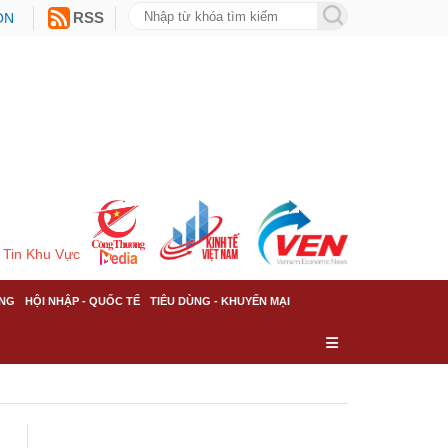
ON
RSS
Tin Khu Vực
NG
HỘI NHẬP - QUỐC TẾ
TIÊU DÙNG - KHUYẾN MẠI