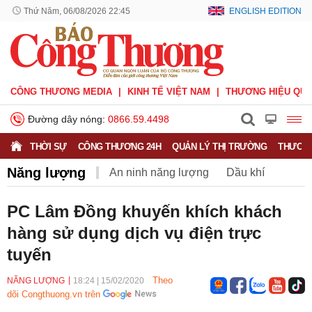
Thứ Năm, 06/08/2026 22:45
ENGLISH EDITION
CÔNG THƯƠNG MEDIA
KINH TẾ VIỆT NAM
THƯƠNG HIỆU QUỐ
Đường dây nóng:
0866.59.4498
THỜI SỰ
CÔNG THƯƠNG 24H
QUẢN LÝ THỊ TRƯỜNG
THƯƠNG
Năng lượng
An ninh năng lượng
Dầu khí
Điện
Năng lượng tái tạo
Than
Tiết kiệm điện
PC Lâm Đồng khuyến khích khách
hàng sử dụng dịch vụ điện trực
tuyến
Theo
NĂNG LƯỢNG
18:24
|
15/02/2020
dõi Congthuong.vn trên