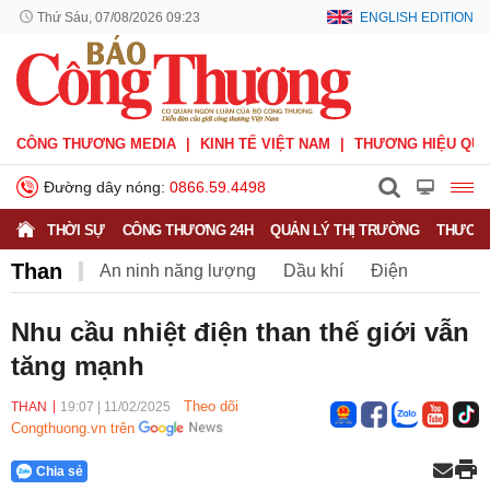
Thứ Sáu, 07/08/2026 09:23
ENGLISH EDITION
CÔNG THƯƠNG MEDIA
KINH TẾ VIỆT NAM
THƯƠNG HIỆU QUỐ
Đường dây nóng:
0866.59.4498
THỜI SỰ
CÔNG THƯƠNG 24H
QUẢN LÝ THỊ TRƯỜNG
THƯƠNG
Than
An ninh năng lượng
Dầu khí
Điện
Năng lượng tái tạo
Than
Tiết kiệm điện
Nhu cầu nhiệt điện than thế giới vẫn
tăng mạnh
Theo dõi
THAN
19:07
|
11/02/2025
Congthuong.vn trên
Chia sẻ