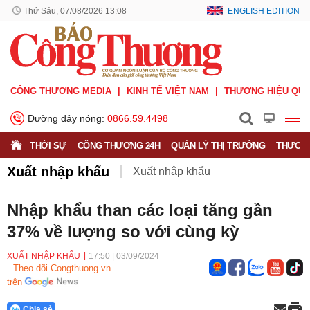
Thứ Sáu, 07/08/2026 13:08
ENGLISH EDITION
CÔNG THƯƠNG MEDIA
KINH TẾ VIỆT NAM
THƯƠNG HIỆU QUỐ
Đường dây nóng:
0866.59.4498
THỜI SỰ
CÔNG THƯƠNG 24H
QUẢN LÝ THỊ TRƯỜNG
THƯƠNG
Xuất nhập khẩu
Xuất nhập khẩu
Phòng vệ thương mại
Thương hiệu quốc gia
Nhập khẩu than các loại tăng gần
37% về lượng so với cùng kỳ
Xuất xứ hàng hóa
Xúc tiến thương mại
Thương mại điện tử
XUẤT NHẬP KHẨU
17:50
|
03/09/2024
Theo dõi Congthuong.vn
trên
Chia sẻ