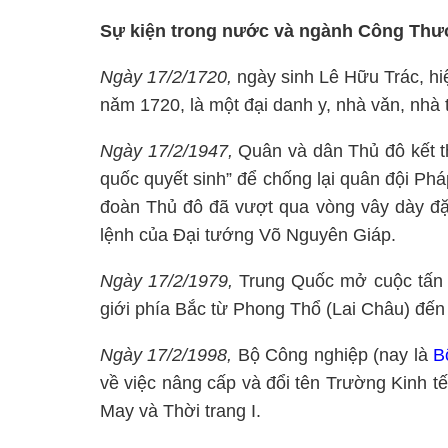
Sự kiện trong nước và ngành Công Th
Ngày 17/2/1720,
ngày sinh Lê Hữu Trác, h
nǎm 1720, là một đại danh y, nhà vǎn, nhà 
Ngày 17/2/1947,
Quân và dân Thủ đô kết t
quốc quyết sinh” để chống lại quân đội Ph
đoàn Thủ đô đã vượt qua vòng vây dày đặc
lệnh của Đại tướng Võ Nguyên Giáp.
Ngày 17/2/1979,
Trung Quốc mở cuộc tấn 
giới phía Bắc từ Phong Thổ (Lai Châu) đến
Ngày 17/2/1998,
Bộ Công nghiệp (nay là
B
về việc nâng cấp và đổi tên Trường Kinh t
May và Thời trang I.