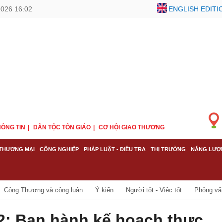
2026 16:02
ENGLISH EDITI
ÔNG TIN
DÂN TỘC TÔN GIÁO
CƠ HỘI GIAO THƯƠNG
THƯƠNG MẠI
CÔNG NGHIỆP
PHÁP LUẬT - ĐIỀU TRA
THỊ TRƯỜNG
NĂNG LƯỢ
Công Thương và công luận
Ý kiến
Người tốt - Việc tốt
Phỏng vấn
2: Ban hành kế hoạch thực