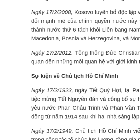
Ngày 17/2/2008,
Kosovo tuyên bố độc lập 
đối mạnh mẽ của chính quyền nước này v
thành nước thứ 6 tách khỏi Liên bang Nam
Macedonia, Bosnia và Herzegovina, và Mo
Ngày 17/2/2012,
Tổng thống Đức Christian 
quan đến những mối quan hệ với giới kinh t
Sự kiện về Chủ tịch Hồ Chí Minh
Ngày 17/2/1923,
ngày Tết Quý Hợi, tại Pa
tiệc mừng Tết Nguyên đán và công bố sự ho
yêu nước Phan Châu Trinh và Phan Văn T
động từ năm 1914 sau khi hai nhà sáng lập 
Ngày 17/2/1949,
Chủ tịch Hồ Chí Minh vi
trong công tác tổ chức lực lượng, tăng gia 