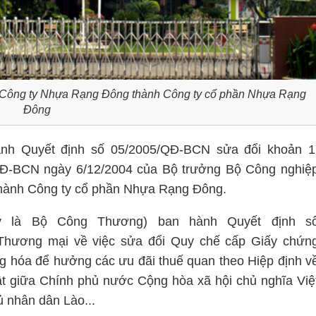
 Công ty Nhựa Rạng Đông thành Công ty cổ phần Nhựa Rạng
Đông
h Quyết định số 05/2005/QĐ-BCN sửa đổi khoản 1
QĐ-BCN ngày 6/12/2004 của Bộ trưởng Bộ Công nghiệ
hành Công ty cổ phần Nhựa Rạng Đông.
 là Bộ Công Thương) ban hành Quyết định s
Thương mại về việc sửa đổi Quy chế cấp Giấy chứn
 hóa để hưởng các ưu đãi thuế quan theo Hiệp định v
uật giữa Chính phủ nước Cộng hòa xã hội chủ nghĩa Việ
 nhân dân Lào...