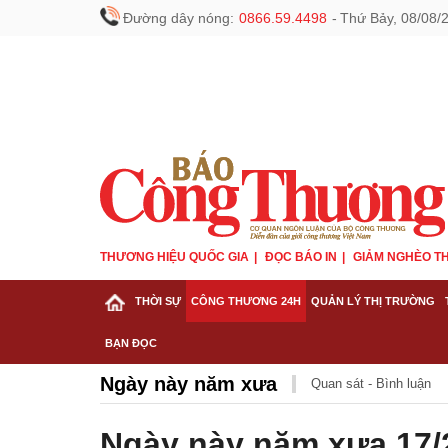
Đường dây nóng:
0866.59.4498
-
Thứ Bảy, 08/08/
THƯƠNG HIỆU QUỐC GIA
ĐỌC BÁO IN
GIẢM NGHÈO TH
THỜI SỰ
CÔNG THƯƠNG 24H
QUẢN LÝ THỊ TRƯỜNG
BẠN ĐỌC
Ngày này năm xưa
Quan sát - Bình luận
Ngày này năm xưa 17/