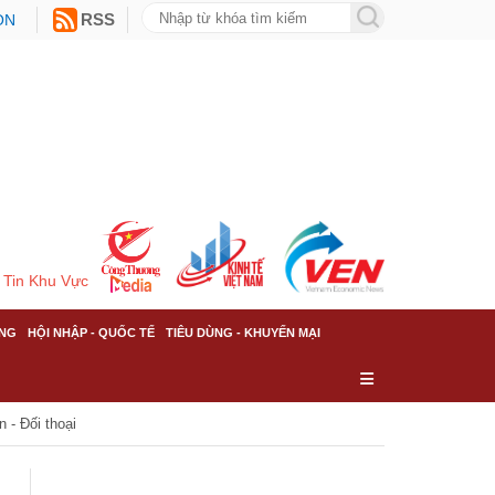
ON
RSS
Tin Khu Vực
NG
HỘI NHẬP - QUỐC TẾ
TIÊU DÙNG - KHUYẾN MẠI
 - Đối thoại