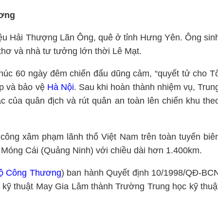
ương
iệu Hải Thượng Lãn Ông, quê ở tỉnh Hưng Yên. Ông sin
thơ và nhà tư tưởng lớn thời Lê Mạt.
húc 60 ngày đêm chiến đấu dũng cảm, “quyết tử cho T
áp và bảo vệ
Hà Nội
. Sau khi hoàn thành nhiệm vụ, Trun
 của quân địch và rút quân an toàn lên chiến khu the
công xâm phạm lãnh thổ Việt Nam trên toàn tuyến biê
 Móng Cái (Quảng Ninh) với chiều dài hơn 1.400km.
ộ Công Thương
) ban hành Quyết định 10/1998/QĐ-BC
ế kỹ thuật May Gia Lâm thành Trường Trung học kỹ thuậ