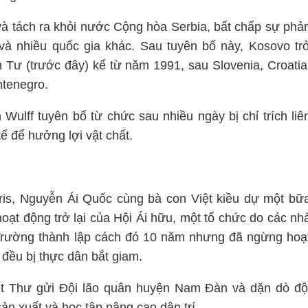
và tách ra khỏi nước Cộng hòa Serbia, bất chấp sự phả
à nhiều quốc gia khác. Sau tuyên bố này, Kosovo tr
 Tư (trước đây) kể từ năm 1991, sau Slovenia, Croatia
ntenegro.
Wulff tuyên bố từ chức sau nhiều ngày bị chỉ trích liê
ế để hưởng lợi vật chất.
ris, Nguyễn Ái Quốc cùng bà con Việt kiều dự một bữ
ạt động trở lại của Hội Ái hữu, một tổ chức do các nh
rường thành lập cách đó 10 năm nhưng đã ngừng hoạ
đều bị thực dân bắt giam.
ết Thư gửi Đội lão quân huyện Nam Đàn và dặn dò độ
sản xuất và học tập nâng cao dân trí.