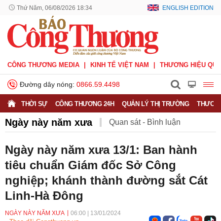
Thứ Năm, 06/08/2026 18:34
ENGLISH EDITION
CÔNG THƯƠNG MEDIA
KINH TẾ VIỆT NAM
THƯƠNG HIỆU QUỐ
Đường dây nóng:
0866.59.4498
THỜI SỰ
CÔNG THƯƠNG 24H
QUẢN LÝ THỊ TRƯỜNG
THƯƠNG
Ngày này năm xưa
Quan sát - Bình luận
Công Thương và công luận
Ý kiến
Ngày này năm xưa 13/1: Ban hành
tiêu chuẩn Giám đốc Sở Công
Người tốt - Việc tốt
Phỏng vấn - Đối thoại
nghiệp; khánh thành đường sắt Cát
Linh-Hà Đông
NGÀY NÀY NĂM XƯA
06:00
|
13/01/2024