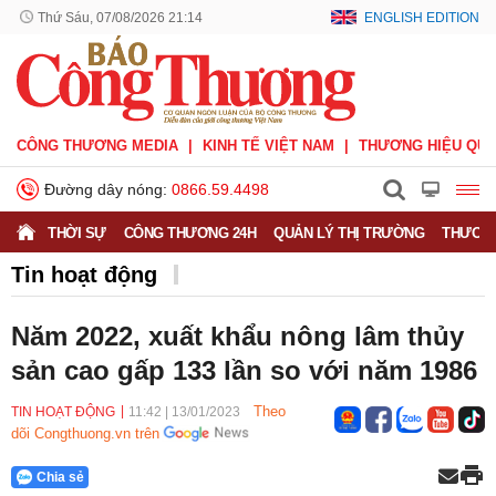
Thứ Sáu, 07/08/2026 21:14
ENGLISH EDITION
CÔNG THƯƠNG MEDIA
KINH TẾ VIỆT NAM
THƯƠNG HIỆU QUỐ
Đường dây nóng:
0866.59.4498
THỜI SỰ
CÔNG THƯƠNG 24H
QUẢN LÝ THỊ TRƯỜNG
THƯƠNG
Tin hoạt động
Năm 2022, xuất khẩu nông lâm thủy
sản cao gấp 133 lần so với năm 1986
Theo
TIN HOẠT ĐỘNG
11:42
|
13/01/2023
dõi Congthuong.vn trên
Chia sẻ