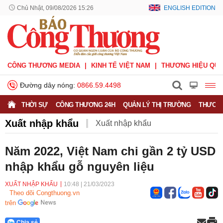
Chủ Nhật, 09/08/2026 15:26
ENGLISH EDITION
CÔNG THƯƠNG MEDIA
KINH TẾ VIỆT NAM
THƯƠNG HIỆU QUỐ
Đường dây nóng:
0866.59.4498
THỜI SỰ
CÔNG THƯƠNG 24H
QUẢN LÝ THỊ TRƯỜNG
THƯƠNG
Xuất nhập khẩu
Xuất nhập khẩu
Phòng vệ thương mại
Thương hiệu quốc gia
Năm 2022, Việt Nam chi gần 2 tỷ USD
nhập khẩu gỗ nguyên liệu
Xuất xứ hàng hóa
Xúc tiến thương mại
Thương mại điện tử
XUẤT NHẬP KHẨU
10:48
|
21/03/2023
Theo dõi Congthuong.vn
trên
Chia sẻ