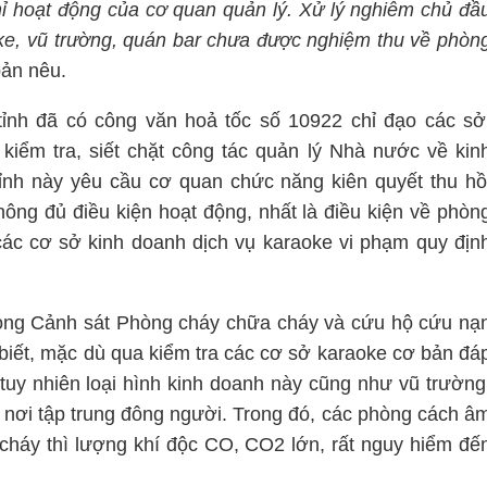
hỉ hoạt động của cơ quan quản lý. Xử lý nghiêm chủ đầ
oke, vũ trường, quán bar chưa được nghiệm thu về phòn
bản nêu.
ỉnh đã có công văn hoả tốc số 10922 chỉ đạo các sở
 kiểm tra, siết chặt công tác quản lý Nhà nước về kin
ỉnh này yêu cầu cơ quan chức năng kiên quyết thu hồ
hông đủ điều kiện hoạt động, nhất là điều kiện về phòn
các cơ sở kinh doanh dịch vụ karaoke vi phạm quy địn
òng Cảnh sát Phòng cháy chữa cháy và cứu hộ cứu nạ
biết, mặc dù qua kiểm tra các cơ sở karaoke cơ bản đá
tuy nhiên loại hình kinh doanh này cũng như vũ trường
à nơi tập trung đông người. Trong đó, các phòng cách â
 cháy thì lượng khí độc CO, CO2 lớn, rất nguy hiểm đế