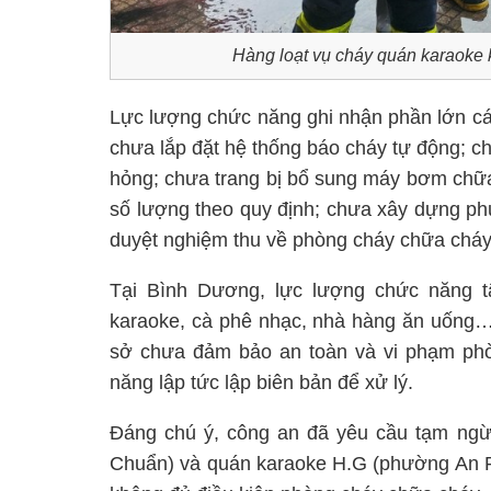
Hàng loạt vụ cháy quán karaoke k
Lực lượng chức năng ghi nhận phần lớn các
chưa lắp đặt hệ thống báo cháy tự động; ch
hỏng; chưa trang bị bổ sung máy bơm chữa
số lượng theo quy định; chưa xây dựng p
duyệt nghiệm thu về phòng cháy chữa chá
Tại Bình Dương, lực lượng chức năng t
karaoke, cà phê nhạc, nhà hàng ăn uống… 
sở chưa đảm bảo an toàn và vi phạm ph
năng lập tức lập biên bản để xử lý.
Đáng chú ý, công an đã yêu cầu tạm ngừ
Chuẩn) và quán karaoke H.G (phường An Ph