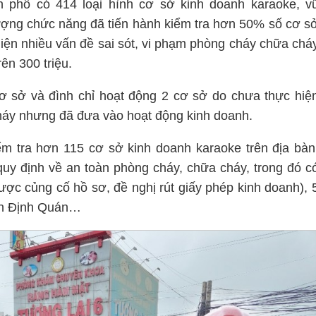
nh phố có 414 loại hình cơ sở kinh doanh karaoke, v
lượng chức năng đã tiến hành kiểm tra hơn 50% số cơ s
hiện nhiều vấn đề sai sót, vi phạm phòng cháy chữa chá
ên 300 triệu.
cơ sở và đình chỉ hoạt động 2 cơ sở do chưa thực hiệ
háy nhưng đã đưa vào hoạt động kinh doanh.
m tra hơn 115 cơ sở kinh doanh karaoke trên địa bàn
quy định về an toàn phòng cháy, chữa cháy, trong đó c
ược củng cố hồ sơ, đề nghị rút giấy phép kinh doanh), 
yện Định Quán…