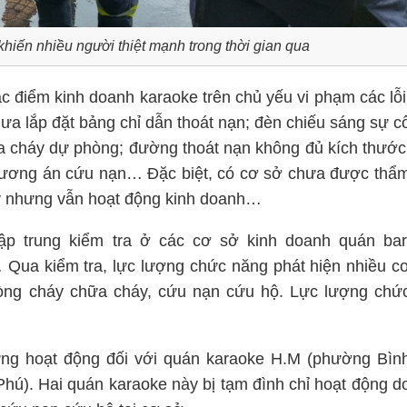
hiến nhiều người thiệt mạnh trong thời gian qua
 điểm kinh doanh karaoke trên chủ yếu vi phạm các lỗi
ưa lắp đặt bảng chỉ dẫn thoát nạn; đèn chiếu sáng sự c
 cháy dự phòng; đường thoát nạn không đủ kích thước
hương án cứu nạn… Đặc biệt, có cơ sở chưa được thẩ
y nhưng vẫn hoạt động kinh doanh…
ập trung kiểm tra ở các cơ sở kinh doanh quán bar
Qua kiểm tra, lực lượng chức năng phát hiện nhiều c
òng cháy chữa cháy, cứu nạn cứu hộ. Lực lượng chứ
ng hoạt động đối với quán karaoke H.M (phường Bìn
ú). Hai quán karaoke này bị tạm đình chỉ hoạt động d