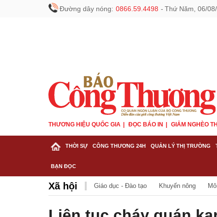
Đường dây nóng:
0866.59.4498
-
Thứ Năm, 06/08/
THƯƠNG HIỆU QUỐC GIA
ĐỌC BÁO IN
GIẢM NGHÈO TH
THỜI SỰ
CÔNG THƯƠNG 24H
QUẢN LÝ THỊ TRƯỜNG
BẠN ĐỌC
Xã hội
Giáo dục - Đào tạo
Khuyến nông
Mô
Liên tục cháy quán ka