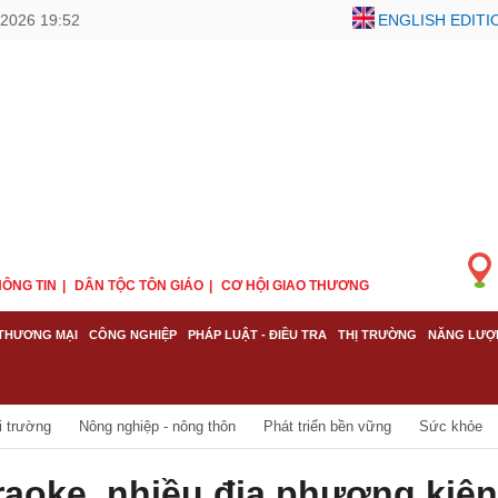
2026 19:52
ENGLISH EDITI
ÔNG TIN
DÂN TỘC TÔN GIÁO
CƠ HỘI GIAO THƯƠNG
THƯƠNG MẠI
CÔNG NGHIỆP
PHÁP LUẬT - ĐIỀU TRA
THỊ TRƯỜNG
NĂNG LƯỢ
i trường
Nông nghiệp - nông thôn
Phát triển bền vững
Sức khỏe
raoke, nhiều địa phương kiên