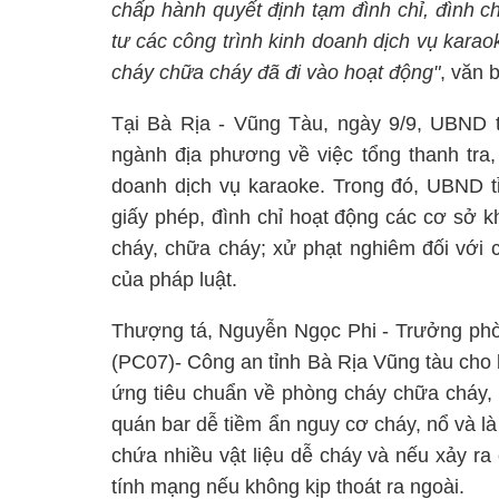
chấp hành quyết định tạm đình chỉ, đình c
tư các công trình kinh doanh dịch vụ kara
cháy chữa cháy đã đi vào hoạt động"
, văn 
Tại Bà Rịa - Vũng Tàu, ngày 9/9, UBND t
ngành địa phương về việc tổng thanh tra,
doanh dịch vụ karaoke. Trong đó, UBND t
giấy phép, đình chỉ hoạt động các cơ sở k
cháy, chữa cháy; xử phạt nghiêm đối với 
của pháp luật.
Thượng tá, Nguyễn Ngọc Phi - Trưởng ph
(PC07)- Công an tỉnh Bà Rịa Vũng tàu cho 
ứng tiêu chuẩn về phòng cháy chữa cháy, 
quán bar dễ tiềm ẩn nguy cơ cháy, nổ và l
chứa nhiều vật liệu dễ cháy và nếu xảy ra
tính mạng nếu không kịp thoát ra ngoài.