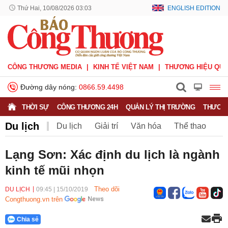
Thứ Hai, 10/08/2026 03:03
ENGLISH EDITION
CÔNG THƯƠNG MEDIA
KINH TẾ VIỆT NAM
THƯƠNG HIỆU QUỐ
Đường dây nóng:
0866.59.4498
THỜI SỰ
CÔNG THƯƠNG 24H
QUẢN LÝ THỊ TRƯỜNG
THƯƠNG
Du lịch
Du lịch
Giải trí
Văn hóa
Thể thao
V.League
Sáng tác
Văn nghệ
Lạng Sơn: Xác định du lịch là ngành
kinh tế mũi nhọn
Theo dõi
DU LỊCH
09:45
|
15/10/2019
Congthuong.vn trên
Chia sẻ