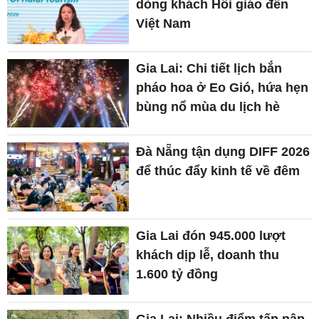
dòng khách Hồi giáo đến
Việt Nam
Gia Lai: Chi tiết lịch bắn
pháo hoa ở Eo Gió, hứa hẹn
bùng nổ mùa du lịch hè
Đà Nẵng tận dụng DIFF 2026
để thúc đẩy kinh tế về đêm
Gia Lai đón 945.000 lượt
khách dịp lễ, doanh thu
1.600 tỷ đồng
Gia Lai: Nhiều điểm tấp nập