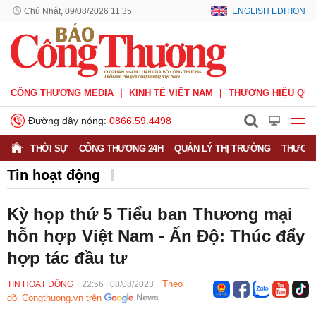
Chủ Nhật, 09/08/2026 11:35
ENGLISH EDITION
CÔNG THƯƠNG MEDIA
KINH TẾ VIỆT NAM
THƯƠNG HIỆU QUỐ
Đường dây nóng:
0866.59.4498
THỜI SỰ
CÔNG THƯƠNG 24H
QUẢN LÝ THỊ TRƯỜNG
THƯƠNG
Tin hoạt động
Kỳ họp thứ 5 Tiểu ban Thương mại
hỗn hợp Việt Nam - Ấn Độ: Thúc đẩy
hợp tác đầu tư
Theo
TIN HOẠT ĐỘNG
22:56
|
08/08/2023
dõi Congthuong.vn trên