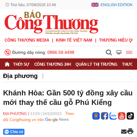
Thứ Sáu, 07/08/2026 10:48
ENGLISH EDITION
CÔNG THƯƠNG MEDIA
KINH TẾ VIỆT NAM
THƯƠNG HIỆU QUỐ
Đường dây nóng:
0866.59.4498
THỜI SỰ
CÔNG THƯƠNG 24H
QUẢN LÝ THỊ TRƯỜNG
THƯƠNG
Địa phương
Khánh Hòa: Gần 500 tỷ đồng xây cầu
mới thay thế cầu gỗ Phú Kiểng
Theo
ĐỊA PHƯƠNG
13:03
|
24/10/2023
dõi Congthuong.vn trên
Chia sẻ