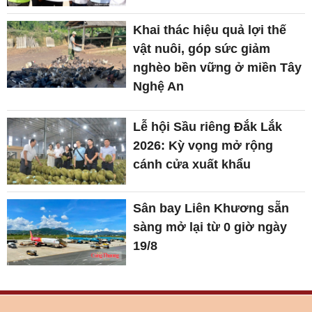
Khai thác hiệu quả lợi thế
vật nuôi, góp sức giảm
nghèo bền vững ở miền Tây
Nghệ An
Lễ hội Sầu riêng Đắk Lắk
2026: Kỳ vọng mở rộng
cánh cửa xuất khẩu
Sân bay Liên Khương sẵn
sàng mở lại từ 0 giờ ngày
19/8