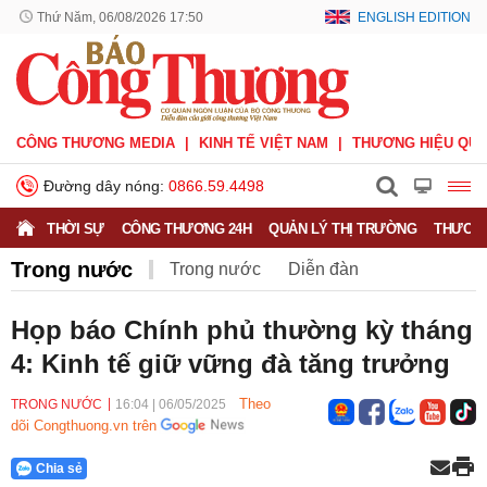
Thứ Năm, 06/08/2026 17:50
ENGLISH EDITION
CÔNG THƯƠNG MEDIA
KINH TẾ VIỆT NAM
THƯƠNG HIỆU QUỐ
Đường dây nóng:
0866.59.4498
THỜI SỰ
CÔNG THƯƠNG 24H
QUẢN LÝ THỊ TRƯỜNG
THƯƠNG
Trong nước
Trong nước
Diễn đàn
Hoạt động của Lãnh đạo Đảng, Nhà nước
Họp báo Chính phủ thường kỳ tháng
4: Kinh tế giữ vững đà tăng trưởng
Bầu cử Quốc hội Khoá XVI
Theo
TRONG NƯỚC
16:04
|
06/05/2025
dõi Congthuong.vn trên
Chia sẻ