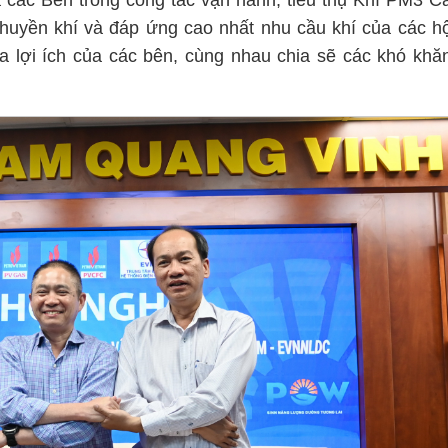
cả các Bên trong công tác vận hành, tiêu thụ Khí PM3 C
huyền khí và đáp ứng cao nhất nhu cầu khí của các h
 lợi ích của các bên, cùng nhau chia sẽ các khó khă