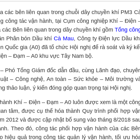
 các bên liên quan trong chuỗi dây chuyền khí PM3 C
ng công tác vận hành, tại Cụm công nghiệp Khí – Điện 
 các Bên liên quan trong dây chuyền khí gồm
Tổng côn
ần Phân bón Dầu khí
Cà Mau
, Công ty Điện lực Dầu kh
 Quốc gia (A0) đã tổ chức Hội nghị để rà soát và ký kế
Điện – Đạm – A0 khu vực Tây Nam bộ.
– Phó Tổng Giám đốc dẫn đầu, cùng Lãnh đạo, chuyê
huật – Công nghệ, An toàn – Sức khỏe – Môi trường v
 thảo luận, ý kiến đóng góp quan trọng tại Hội nghị.
 hành Khí – Điện – Đạm – A0 luôn được xem là một côn
uan tâm, được cụ thể hóa thành Quy trình phối hợp vậ
năm 2012 và được cập nhật bổ sung vào tháng 8/2018 sa
h. Theo đó, công tác phối hợp vận hành của các Bê
ảo hiệu quả trong công tác quản lý vận hành, tối ưu hó