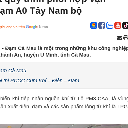
Đạm A0 Tây Nam bộ
gthuong.vn trên
n - Đạm Cà Mau là một trong những khu công nghiệ
 Khánh An, huyện U Minh, tỉnh Cà Mau.
 Đạm Cà Mau
Hội thi PCCC Cụm Khí – Điện – Đạm
biến khí tiếp nhận nguồn khí từ Lô PM3-CAA, là vùn
sản xuất điện, đạm và các sản phẩm lỏng từ khí là LPG