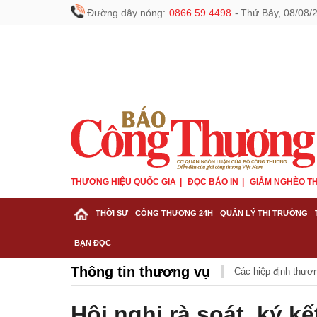
Đường dây nóng:
0866.59.4498
-
Thứ Bảy, 08/08/
THƯƠNG HIỆU QUỐC GIA
ĐỌC BÁO IN
GIẢM NGHÈO TH
THỜI SỰ
CÔNG THƯƠNG 24H
QUẢN LÝ THỊ TRƯỜNG
BẠN ĐỌC
Thông tin thương vụ
Các hiệp định thươ
Hội nghị rà soát, ký k