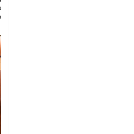
à
ộ
n