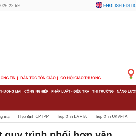
2026 22:59
ENGLISH EDITI
ÔNG TIN
DÂN TỘC TÔN GIÁO
CƠ HỘI GIAO THƯƠNG
THƯƠNG MẠI
CÔNG NGHIỆP
PHÁP LUẬT - ĐIỀU TRA
THỊ TRƯỜNG
NĂNG LƯỢ
ng mại
Hiệp định CPTPP
Hiệp định EVFTA
Hiệp định UKVFTA
ết quy trình phối hợp vận