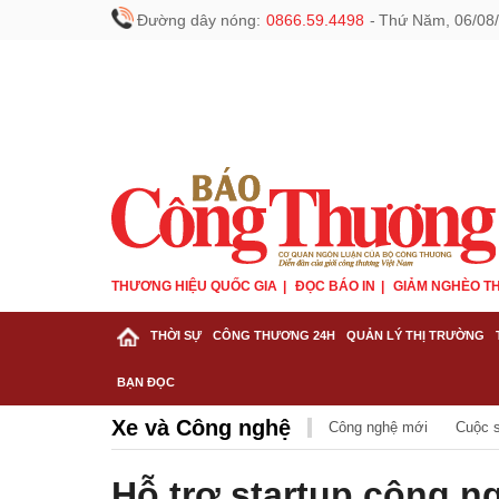
Đường dây nóng:
0866.59.4498
-
Thứ Năm, 06/08/
THƯƠNG HIỆU QUỐC GIA
ĐỌC BÁO IN
GIẢM NGHÈO TH
THỜI SỰ
CÔNG THƯƠNG 24H
QUẢN LÝ THỊ TRƯỜNG
BẠN ĐỌC
Xe và Công nghệ
Công nghệ mới
Cuộc 
Hỗ trợ startup công n