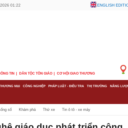
2026 01:22
ENGLISH EDITI
ÔNG TIN
DÂN TỘC TÔN GIÁO
CƠ HỘI GIAO THƯƠNG
THƯƠNG MẠI
CÔNG NGHIỆP
PHÁP LUẬT - ĐIỀU TRA
THỊ TRƯỜNG
NĂNG LƯỢ
sống số
Khám phá
Thử xe
Tin ô tô - xe máy
ghệ giáo dục phát triển công