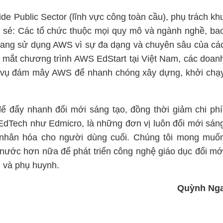
 Public Sector (lĩnh vực công toàn cầu), phụ trách kh
sẻ: Các tổ chức thuộc mọi quy mô và ngành nghề, ba
 đang sử dụng AWS vì sự đa dạng và chuyên sâu của cá
a mắt chương trình AWS EdStart tại Việt Nam, các doan
h vụ đám mây AWS để nhanh chóng xây dựng, khởi chạ
để đẩy nhanh đổi mới sáng tạo, đồng thời giảm chi phí
EdTech như Edmicro, là những đơn vị luôn đổi mới sán
á nhân hóa cho người dùng cuối. Chúng tôi mong muố
 nước hơn nữa để phát triển công nghệ giáo dục đổi mớ
n và phụ huynh.
Quỳnh Ng