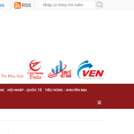
ON
RSS
Tin Khu Vực
NG
HỘI NHẬP - QUỐC TẾ
TIÊU DÙNG - KHUYẾN MẠI