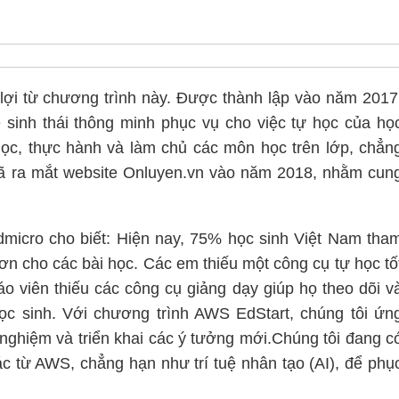
ợi từ chương trình này. Được thành lập vào năm 2017
sinh thái thông minh phục vụ cho việc tự học của họ
học, thực hành và làm chủ các môn học trên lớp, chẳn
đã ra mắt website Onluyen.vn vào năm 2018, nhằm cun
micro cho biết: Hiện nay, 75% học sinh Việt Nam tha
ơn cho các bài học. Các em thiếu một công cụ tự học tố
iáo viên thiếu các công cụ giảng dạy giúp họ theo dõi v
ọc sinh. Với chương trình AWS EdStart, chúng tôi ứn
hiệm và triển khai các ý tưởng mới.Chúng tôi đang c
ác từ AWS, chẳng hạn như trí tuệ nhân tạo (AI), để phụ