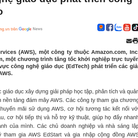
o
ng.vn trên
vices (AWS), một công ty thuộc Amazon.com, Inc
m, một chương trình tăng tốc khởi nghiệp trực tuyế
vực công nghệ giáo dục (EdTech) phát triển các giả
 AWS.
c giáo dục xây dựng giải pháp học tập, phân tích và quả
trên nền tảng đám mây AWS. Các công ty tham gia chươn
khuyến mãi sử dụng AWS, cơ hội tương tác kết nối vớ
, cơ hội tiếp thị và hỗ trợ kỹ thuật, giúp họ đẩy nhan
oanh của mình. Các chủ doanh nghiệp và nhà sáng lậ
ký tham gia AWS EdStart và gia nhập cộng đồng AW