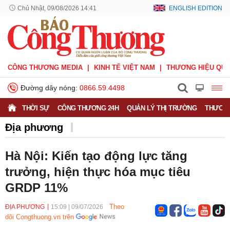
Chủ Nhật, 09/08/2026 14:41
ENGLISH EDITION
CÔNG THƯƠNG MEDIA
KINH TẾ VIỆT NAM
THƯƠNG HIỆU QUỐ
Đường dây nóng:
0866.59.4498
THỜI SỰ
CÔNG THƯƠNG 24H
QUẢN LÝ THỊ TRƯỜNG
THƯƠNG
Địa phương
Hà Nội: Kiến tạo động lực tăng
trưởng, hiện thực hóa mục tiêu
GRDP 11%
Theo
ĐỊA PHƯƠNG
15:09
|
09/07/2026
dõi Congthuong.vn trên