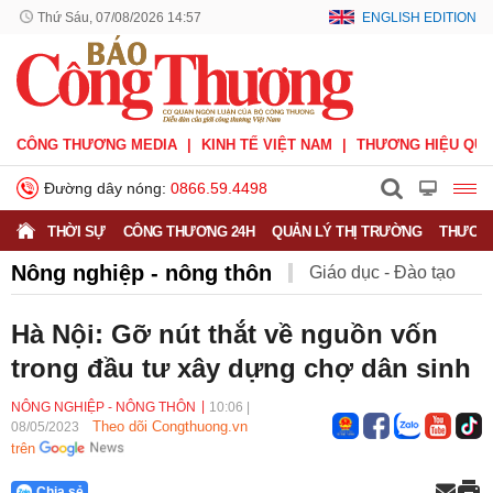
Thứ Sáu, 07/08/2026 14:57
ENGLISH EDITION
CÔNG THƯƠNG MEDIA
KINH TẾ VIỆT NAM
THƯƠNG HIỆU QUỐ
Đường dây nóng:
0866.59.4498
THỜI SỰ
CÔNG THƯƠNG 24H
QUẢN LÝ THỊ TRƯỜNG
THƯƠNG
Nông nghiệp - nông thôn
Giáo dục - Đào tạo
Khuyến nông
Môi trường
Nông nghiệp - nông thôn
Hà Nội: Gỡ nút thắt về nguồn vốn
trong đầu tư xây dựng chợ dân sinh
Phát triển bền vững
Sức khỏe
Việc làm
NÔNG NGHIỆP - NÔNG THÔN
10:06
|
Theo dõi Congthuong.vn
08/05/2023
trên
Chia sẻ