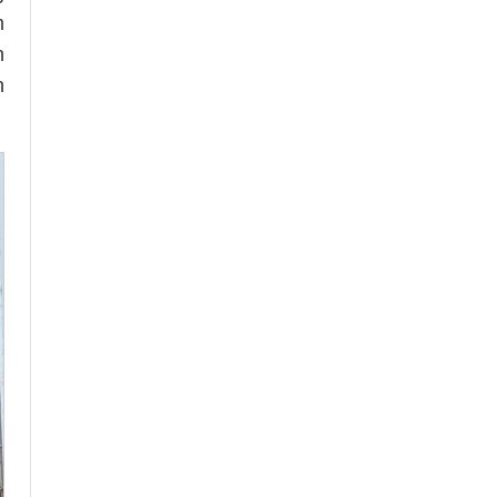
m
n
n