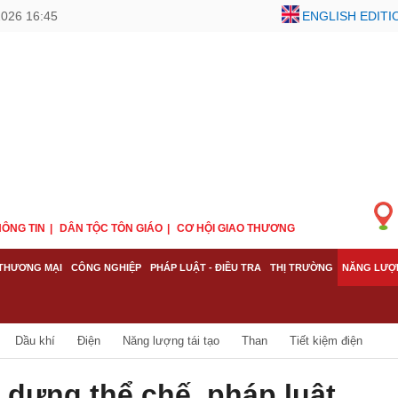
2026 16:46
ENGLISH EDITI
ÔNG TIN
DÂN TỘC TÔN GIÁO
CƠ HỘI GIAO THƯƠNG
THƯƠNG MẠI
CÔNG NGHIỆP
PHÁP LUẬT - ĐIỀU TRA
THỊ TRƯỜNG
NĂNG LƯỢ
Dầu khí
Điện
Năng lượng tái tạo
Than
Tiết kiệm điện
y dựng thể chế, pháp luật