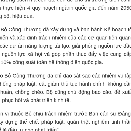
ch thực hiện 4 quy hoạch ngành quốc gia đến năm 205
 bộ, hiệu quả.
i, Bộ Công Thương đã xây dựng và ban hành Kế hoạch t
 biến và xác định trách nhiệm của các cơ quan liên quan
các dự án năng lượng tái tạo, giải phóng nguồn lực đầ
 nguồn lực xã hội và góp phần thúc đẩy việc cung cấ
10% công suất toàn hệ thống điện quốc gia.
o Bộ Công Thương đã chỉ đạo sát sao các nhiệm vụ lậ
thống pháp luật, cắt giảm thủ tục hành chính không cầ
 thuẫn, chồng chéo. Bộ cũng chủ động báo cáo, đề xuấ
hục hồi và phát triển kinh tế.
n vị thuộc Bộ chịu trách nhiệm trước Ban cán sự Đảng
y dựng thể chế, pháp luật; quán triệt nghiêm tinh thầ
là đầu tư cho phát triển”.