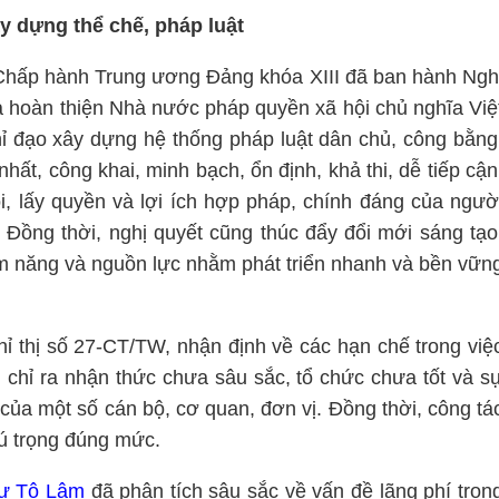
y dựng thể chế, pháp luật
 Chấp hành Trung ương Đảng khóa XIII đã ban hành Ngh
à hoàn thiện Nhà nước pháp quyền xã hội chủ nghĩa Việ
hỉ đạo xây dựng hệ thống pháp luật dân chủ, công bằng
nhất, công khai, minh bạch, ổn định, khả thi, dễ tiếp cận
i, lấy quyền và lợi ích hợp pháp, chính đáng của ngườ
 Đồng thời, nghị quyết cũng thúc đẩy đổi mới sáng tạo
iềm năng và nguồn lực nhằm phát triển nhanh và bền vữn
ỉ thị số 27-CT/TW, nhận định về các hạn chế trong việ
hị chỉ ra nhận thức chưa sâu sắc, tổ chức chưa tốt và s
của một số cán bộ, cơ quan, đơn vị. Đồng thời, công tá
ú trọng đúng mức.
hư Tô Lâm
đã phân tích sâu sắc về vấn đề lãng phí tron