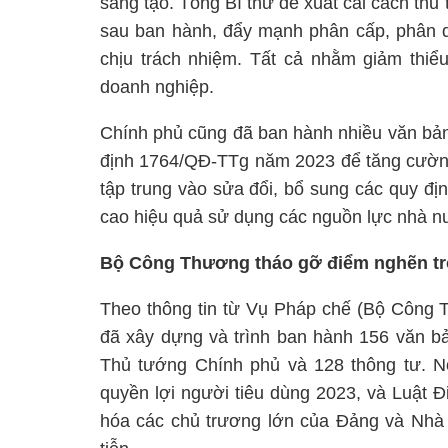
sáng tạo. Tổng Bí thư đề xuất cải cách thủ
sau ban hành, đẩy mạnh phân cấp, phân 
chịu trách nhiệm. Tất cả nhằm giảm thiểu
doanh nghiệp.
Chính phủ cũng đã ban hành nhiều văn bả
định 1764/QĐ-TTg năm 2023 để tăng cường 
tập trung vào sửa đổi, bổ sung các quy đ
cao hiệu quả sử dụng các nguồn lực nhà n
Bộ Công Thương tháo gỡ điểm nghẽn tro
Theo thông tin từ Vụ Pháp chế (Bộ Công 
đã xây dựng và trình ban hành 156 văn bản
Thủ tướng Chính phủ và 128 thông tư. Nổ
quyền lợi người tiêu dùng 2023, và Luật Đ
hóa các chủ trương lớn của Đảng và Nhà