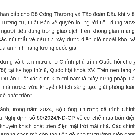
phân cấp cho Bộ Công Thương và Tập đoàn Dầu khí Việ
. Tương tự, Luật Bảo vệ quyền lợi người tiêu dùng 202
người tiêu dùng trong giao dịch trên không gian mạng
các nút thắt về đầu tư, xây dựng điện gió ngoài khơi v
của an ninh năng lượng quốc gia.
 dựng và tham mưu cho Chính phủ trình Quốc hội cho 
ổi) tại kỳ họp thứ 8, Quốc hội khoá XV. Trên nền tảng 
Dự án Luật xác định kim chỉ nam là “xây dựng pháp luậ
nhà nước, vừa khuyến khích sáng tạo, giải phóng toà
ể phát triển".
 hành, trong năm 2024, Bộ Công Thương đã trình Chín
hư Nghị định số 80/2024/NĐ-CP về cơ chế mua bán điệ
khuyến khích phát triển điện mặt trời mái nhà. Các chín
lượng sạch mà còn tạo tiền đề cho thị trường điện cạn