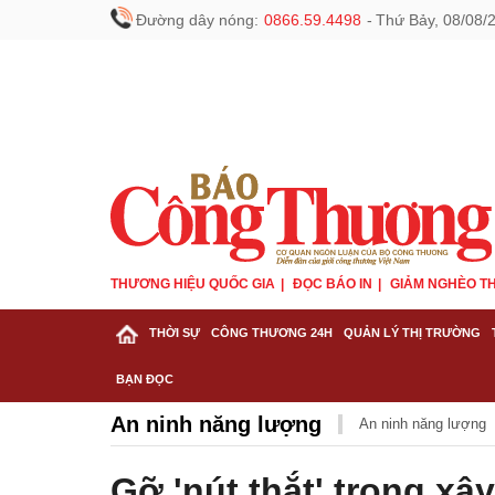
Đường dây nóng:
0866.59.4498
-
Thứ Bảy, 08/08/
THƯƠNG HIỆU QUỐC GIA
ĐỌC BÁO IN
GIẢM NGHÈO TH
THỜI SỰ
CÔNG THƯƠNG 24H
QUẢN LÝ THỊ TRƯỜNG
BẠN ĐỌC
An ninh năng lượng
An ninh năng lượng
Gỡ 'nút thắt' trong xâ