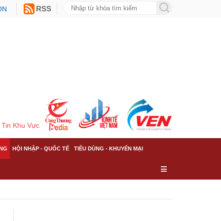
ON
RSS
Tin Khu Vực
NG
HỘI NHẬP - QUỐC TẾ
TIÊU DÙNG - KHUYẾN MẠI