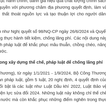
 tục hành chính, đánh giá hiệu quả chất lượng chính sác
quyền với phương châm địa phương quyết định, làm v
 thất thoát nguồn lực và tạo thuận lợi cho người dân
n như Nghị quyết số 98/NQ-CP ngày 26/6/2024 và Quyế
thực hành tiết kiệm, chống lãng phí. Các nội dung nà
ịnh pháp luật để khắc phục mâu thuẫn, chồng chéo, nân
ước.
ng xây dựng thể chế, pháp luật để chống lãng phí
Thương), từ ngày 1/1/2021 - 1/9/2024, Bộ Công Thươn
 pháp luật, gồm 5 luật, 20 nghị định, 4 quyết định củ
i bật là các luật như Luật Dầu khí 2022, Luật Bảo v
iện lực sửa đổi 2024. Những luật này không chỉ thể ch
 nước mà còn khắc phục những điểm nghẽn trong thự