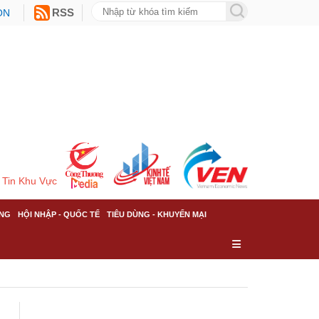
ON
RSS
Tin Khu Vực
NG
HỘI NHẬP - QUỐC TẾ
TIÊU DÙNG - KHUYẾN MẠI