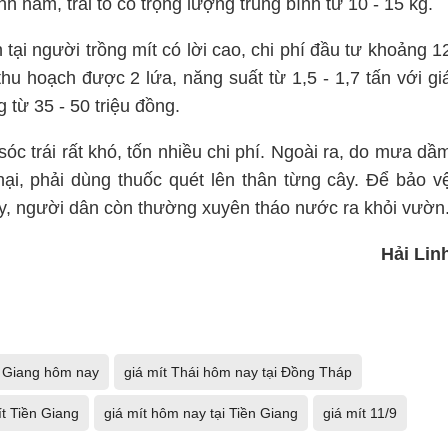
nh năm, trái to có trọng lượng trung bình từ 10 - 15 kg.
tại người trồng mít có lời cao, chi phí đầu tư khoảng 1
thu hoạch được 2 lứa, năng suất từ 1,5 - 1,7 tấn với gi
 từ 35 - 50 triệu đồng.
óc trái rất khó, tốn nhiều chi phí. Ngoài ra, do mưa dầ
ại, phải dùng thuốc quét lên thân từng cây. Để bảo v
ây, người dân còn thường xuyên tháo nước ra khỏi vườn
Hải Lin
n Giang hôm nay
giá mít Thái hôm nay tại Đồng Tháp
ít Tiền Giang
giá mít hôm nay tại Tiền Giang
giá mít 11/9