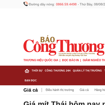
Đường dây nóng:
0866.59.4498
-
Thứ Bảy, 08/08/
THƯƠNG HIỆU QUỐC GIA
ĐỌC BÁO IN
GIẢM NGHÈO TH
THỜI SỰ
CÔNG THƯƠNG 24H
QUẢN LÝ THỊ TRƯỜNG
BẠN ĐỌC
Giá cả
Điều hành thị trường
Giá cả
Hàng h
Giá mít Thái hôm nay n