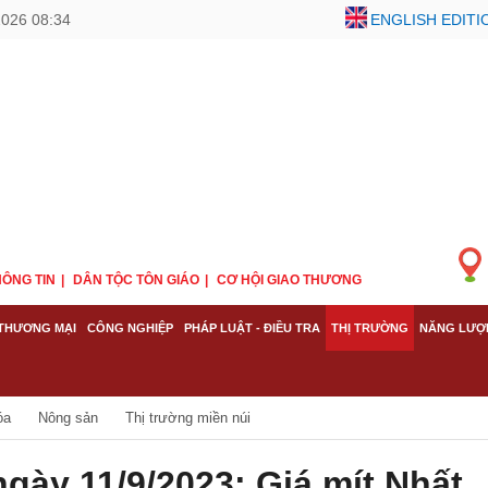
2026 08:34
ENGLISH EDITI
ÔNG TIN
DÂN TỘC TÔN GIÁO
CƠ HỘI GIAO THƯƠNG
THƯƠNG MẠI
CÔNG NGHIỆP
PHÁP LUẬT - ĐIỀU TRA
THỊ TRƯỜNG
NĂNG LƯỢ
óa
Nông sản
Thị trường miền núi
gày 11/9/2023: Giá mít Nhất