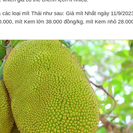
a các loại mít Thái như sau: Giá mít Nhất ngày 11/9/202
0.000, mít Kem lớn 38.000 đồng/kg, mít Kem nhỏ 28.00
.