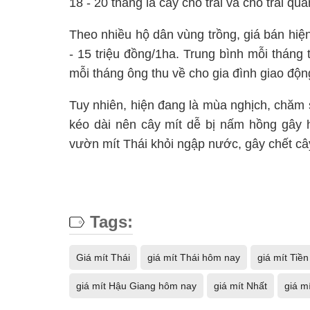
18 - 20 tháng là cây cho trái và cho trái qua
Theo nhiều hộ dân vùng trồng, giá bán hiện 
- 15 triệu đồng/1ha. Trung bình mỗi tháng 
mỗi tháng ông thu về cho gia đình giao động
Tuy nhiên, hiện đang là mùa nghịch, chăm s
kéo dài nên cây mít dễ bị nấm hồng gây h
vườn mít Thái khỏi ngập nước, gây chết c
Tags:
Giá mít Thái
giá mít Thái hôm nay
giá mít Tiề
giá mít Hậu Giang hôm nay
giá mít Nhất
giá m