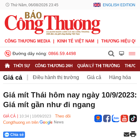
Thứ Năm, 06/08/2026 23:45
ENGLISH EDITION
CÔNG THƯƠNG MEDIA
KINH TẾ VIỆT NAM
THƯƠNG HIỆU QUỐ
Đường dây nóng:
0866.59.4498
THỜI SỰ
CÔNG THƯƠNG 24H
QUẢN LÝ THỊ TRƯỜNG
THƯƠNG
Giá cả
Điều hành thị trường
Giá cả
Hàng hóa
Nông sản
Thị trường miền núi
Giá mít Thái hôm nay ngày 10/9/2023:
Giá mít gần như đi ngang
Theo dõi
GIÁ CẢ
10:34
|
10/09/2023
Congthuong.vn trên
Chia sẻ