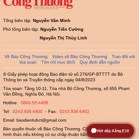
Tổng biên tập:
Nguyễn Văn Minh
Phó tổng biên tập:
Nguyễn Tiến Cường
Nguyễn Thị Thùy Linh
Về Báo Công Thương
Video về Báo Công Thương
Trao đổi với
tòa soạn
Tôn chỉ mục đích
Quy định dẫn nguồn
® Giấy phép hoạt động Báo điện tử số 276/GP-BTTTT do Bộ
Thông tin và Truyền thông cấp ngày 04/8/2023
Tòa soạn: Tầng 10-11, Tòa nhà Bộ Công Thương, số 655 Phạm
Văn Đồng, Nghĩa Đô, Hà Nội.
Hotline:
0866.59.4498
Tel:
0243.936.6400
- Fax:
0243.936.6402
Email:
baodientubct@gmail.com
Bản quyền thuộc về Báo Công Thương. Cấm sao chép dưới mọi
Hỏi đáp Xăng E10
hình thức nếu không có sự chấp thuận bằng văn bản.