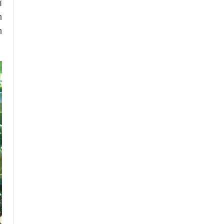
ì
m
h