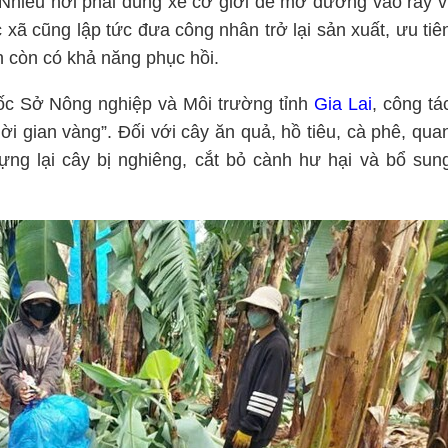
y. Nhiều nơi phải dùng xe cơ giới để mở đường vào rẫy v
 xã cũng lập tức đưa công nhân trở lại sản xuất, ưu tiê
h còn có khả năng phục hồi.
ốc Sở Nông nghiệp và Môi trường tỉnh
Gia Lai
, công tá
ời gian vàng”. Đối với cây ăn quả, hồ tiêu, cà phê, qua
dựng lại cây bị nghiêng, cắt bỏ cành hư hại và bổ sun