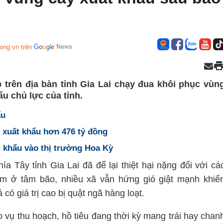
ong.vn trên
trên địa bàn tỉnh Gia Lai chạy đua khôi phục vùn
ẩu chủ lực của tỉnh.
ẩu
y xuất khẩu hơn 476 tỷ đồng
t khẩu vào thị trường Hoa Kỳ
a Tây tỉnh Gia Lai đã để lại thiệt hại nặng đối với cá
m ở tâm bão, nhiều xã vẫn hứng gió giật mạnh khiế
ó giá trị cao bị quật ngã hàng loạt.
o vụ thu hoạch, hồ tiêu đang thời kỳ mang trái hay chan