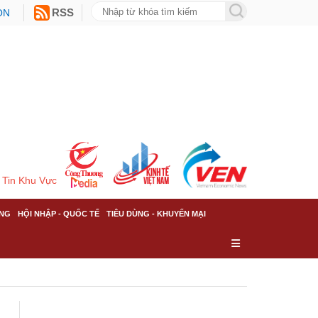
ON
RSS
Tin Khu Vực
NG
HỘI NHẬP - QUỐC TẾ
TIÊU DÙNG - KHUYẾN MẠI