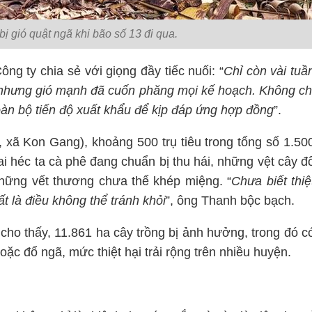
ị gió quật ngã khi bão số 13 đi qua.
 ty chia sẻ với giọng đầy tiếc nuối: “
Chỉ còn vài tuầ
ế nhưng gió mạnh đã cuốn phăng mọi kế hoạch. Không ch
toàn bộ tiến độ xuất khẩu để kịp đáp ứng hợp đồng
”.
 xã Kon Gang), khoảng 500 trụ tiêu trong tổng số 1.50
ai héc ta cà phê đang chuẩn bị thu hái, những vệt cây đ
những vết thương chưa thể khép miệng. “
Chưa biết thiệ
t là điều không thể tránh khỏi
”, ông Thanh bộc bạch.
cho thấy, 11.861 ha cây trồng bị ảnh hưởng, trong đó c
c đổ ngã, mức thiệt hại trải rộng trên nhiều huyện.