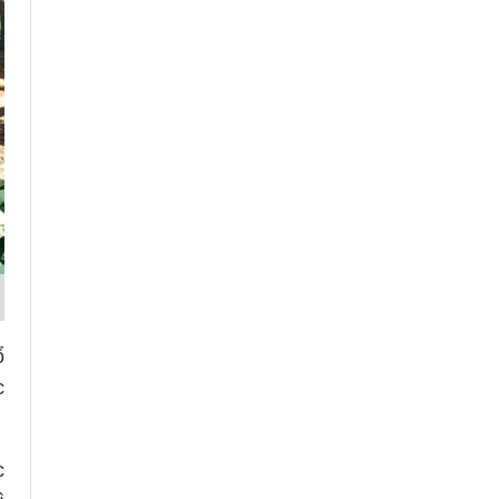
ổ
c
c