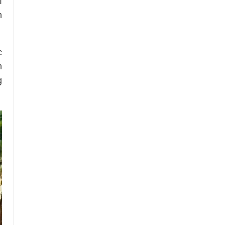
ì
n
c
n
g