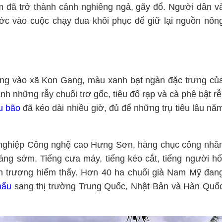
m đã trở thành cảnh nghiêng ngả, gãy đổ. Người dân v
c vào cuộc chạy đua khôi phục để giữ lại nguồn nôn
ng vào xã Kon Gang, màu xanh bạt ngàn đặc trưng củ
 những rẫy chuối trơ gốc, tiêu đổ rạp và cà phê bật rễ
u bão
đã kéo dài nhiều giờ, đủ để những trụ tiêu lâu nă
 nghiệp Công nghệ cao Hưng Sơn, hàng chục công nhâ
áng sớm. Tiếng cưa máy, tiếng kéo cắt, tiếng người hố
n trương hiếm thấy. Hơn 40 ha chuối già Nam Mỹ đan
hẩu
sang thị trường Trung Quốc, Nhật Bản và Hàn Quố