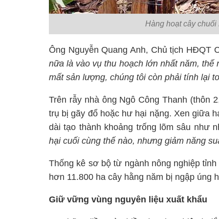
Hàng hoạt cây chuối b
Ông Nguyễn Quang Anh, Chủ tịch HĐQT Công
nữa là vào vụ thu hoạch lớn nhất năm, th
mất sản lượng, chúng tôi còn phải tính lại 
Trên rẫy nhà ông Ngô Công Thanh (thôn 2,
trụ bị gãy đổ hoặc hư hại nặng. Xen giữa h
dài tạo thành khoảng trống lõm sâu như 
hại cuối cùng thế nào, nhưng giảm năng suấ
Thống kê sơ bộ từ ngành nông nghiệp tỉnh 
hơn 11.800 ha cây hằng năm bị ngập úng hoặ
Giữ vững vùng nguyên liệu xuất khẩu