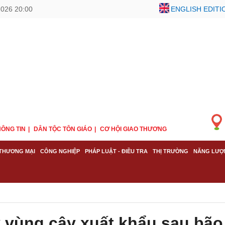
2026 20:00
ENGLISH EDITI
ÔNG TIN
DÂN TỘC TÔN GIÁO
CƠ HỘI GIAO THƯƠNG
THƯƠNG MẠI
CÔNG NGHIỆP
PHÁP LUẬT - ĐIỀU TRA
THỊ TRƯỜNG
NĂNG LƯỢ
y vùng cây xuất khẩu sau bão