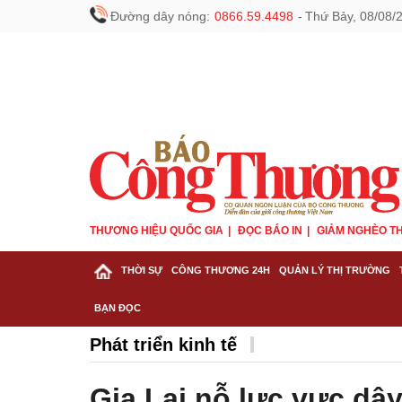
Đường dây nóng:
0866.59.4498
-
Thứ Bảy, 08/08/
THƯƠNG HIỆU QUỐC GIA
ĐỌC BÁO IN
GIẢM NGHÈO TH
THỜI SỰ
CÔNG THƯƠNG 24H
QUẢN LÝ THỊ TRƯỜNG
BẠN ĐỌC
Phát triển kinh tế
Gia Lai nỗ lực vực dậ