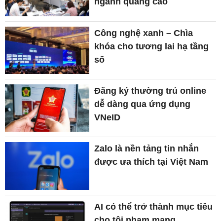
ngành quảng cáo
Công nghệ xanh – Chìa
khóa cho tương lai hạ tầng
số
Đăng ký thường trú online
dễ dàng qua ứng dụng
VNeID
Zalo là nền tảng tin nhắn
được ưa thích tại Việt Nam
AI có thể trở thành mục tiêu
cho tội phạm mạng