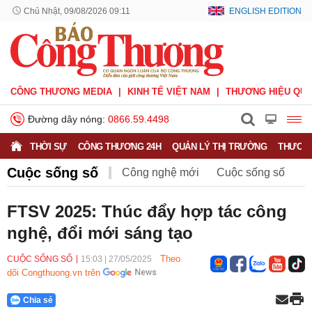
Chủ Nhật, 09/08/2026 09:11
ENGLISH EDITION
CÔNG THƯƠNG MEDIA
KINH TẾ VIỆT NAM
THƯƠNG HIỆU QUỐ
Đường dây nóng:
0866.59.4498
THỜI SỰ
CÔNG THƯƠNG 24H
QUẢN LÝ THỊ TRƯỜNG
THƯƠNG
Cuộc sống số
Công nghệ mới
Cuộc sống số
Khám phá
Thử xe
Tin ô tô - xe máy
FTSV 2025: Thúc đẩy hợp tác công
nghệ, đổi mới sáng tạo
Theo
CUỘC SỐNG SỐ
15:03
|
27/05/2025
dõi Congthuong.vn trên
Chia sẻ