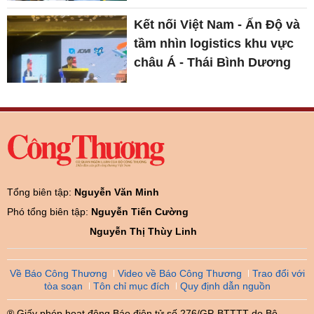
Kết nối Việt Nam - Ấn Độ và
tầm nhìn logistics khu vực
châu Á - Thái Bình Dương
Tổng biên tập:
Nguyễn Văn Minh
Phó tổng biên tập:
Nguyễn Tiến Cường
Nguyễn Thị Thùy Linh
Về Báo Công Thương
Video về Báo Công Thương
Trao đổi với
tòa soạn
Tôn chỉ mục đích
Quy định dẫn nguồn
® Giấy phép hoạt động Báo điện tử số 276/GP-BTTTT do Bộ