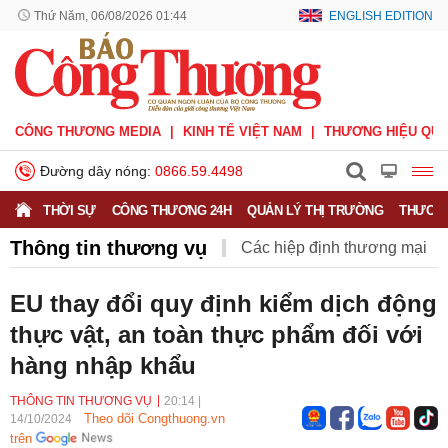
Thứ Năm, 06/08/2026 01:44
ENGLISH EDITION
CÔNG THƯƠNG MEDIA
KINH TẾ VIỆT NAM
THƯƠNG HIỆU QUỐ
Đường dây nóng:
0866.59.4498
THỜI SỰ
CÔNG THƯƠNG 24H
QUẢN LÝ THỊ TRƯỜNG
THƯƠNG
Thông tin thương vụ
Các hiệp định thương mại
Hiệp định CPTPP
Hiệp định EVFTA
EU thay đổi quy định kiểm dịch động
thực vật, an toàn thực phẩm đối với
Hiệp định UKVFTA
Thông tin thương vụ
Quốc tế
hàng nhập khẩu
THÔNG TIN THƯƠNG VỤ
20:14
|
Theo dõi Congthuong.vn
14/10/2024
trên