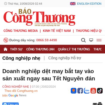
Thứ Hai, 10/08/2026 02:44
ENGLISH EDITION
CÔNG THƯƠNG MEDIA
KINH TẾ VIỆT NAM
THƯƠNG HIỆU QUỐ
Đường dây nóng:
0866.59.4498
THỜI SỰ
CÔNG THƯƠNG 24H
QUẢN LÝ THỊ TRƯỜNG
THƯƠNG
Công nghiệp nhẹ
Công nghiệp Hỗ trợ
Công nghiệp nặng
Công nghiệp nhẹ
Doanh nghiệp dệt may bắt tay vào
sản xuất ngay sau Tết Nguyên đán
Công nghiệp quốc phòng
Khuyến công
CÔNG NGHIỆP NHẸ
07:00
|
20/02/2024
Theo dõi Congthuong.vn
trên
Chia sẻ