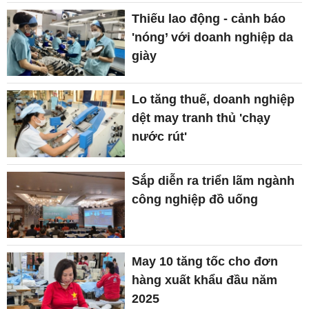
Thiếu lao động - cảnh báo
'nóng’ với doanh nghiệp da
giày
Lo tăng thuế, doanh nghiệp
dệt may tranh thủ 'chạy
nước rút'
Sắp diễn ra triển lãm ngành
công nghiệp đồ uống
May 10 tăng tốc cho đơn
hàng xuất khẩu đầu năm
2025