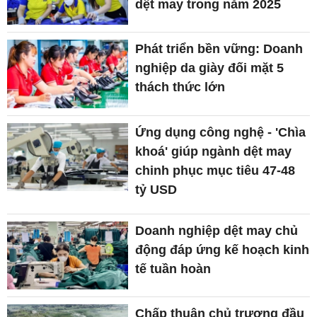
dệt may trong năm 2025
Phát triển bền vững: Doanh
nghiệp da giày đối mặt 5
thách thức lớn
Ứng dụng công nghệ - 'Chìa
khoá' giúp ngành dệt may
chinh phục mục tiêu 47-48
tỷ USD
Doanh nghiệp dệt may chủ
động đáp ứng kế hoạch kinh
tế tuần hoàn
Chấp thuận chủ trương đầu