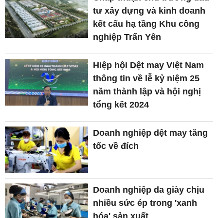
tư xây dựng và kinh doanh
kết cấu hạ tầng Khu công
nghiệp Trấn Yên
Hiệp hội Dệt may Việt Nam
thông tin về lễ kỷ niệm 25
năm thành lập và hội nghị
tổng kết 2024
Doanh nghiệp dệt may tăng
tốc về đích
Doanh nghiệp da giày chịu
nhiều sức ép trong 'xanh
hóa' sản xuất