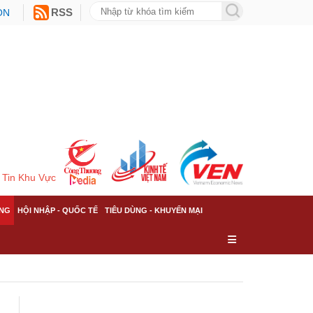
ON
RSS
Tin Khu Vực
NG
HỘI NHẬP - QUỐC TẾ
TIÊU DÙNG - KHUYẾN MẠI