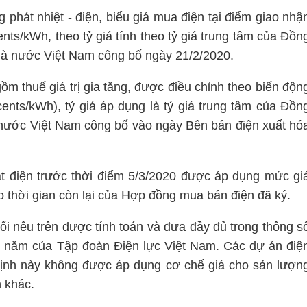
 phát nhiệt - điện, biểu giá mua điện tại điểm giao nhậ
s/kWh, theo tỷ giá tính theo tỷ giá trung tâm của Đồn
à nước Việt Nam công bố ngày 21/2/2020.
m thuế giá trị gia tăng, được điều chỉnh theo biến độn
nts/kWh), tỷ giá áp dụng là tỷ giá trung tâm của Đồn
nước Việt Nam công bố vào ngày Bên bán điện xuất hó
t điện trước thời điểm 5/3/2020 được áp dụng mức gi
o thời gian còn lại của Hợp đồng mua bán điện đã ký.
ối nêu trên được tính toán và đưa đầy đủ trong thông s
 năm của Tập đoàn Điện lực Việt Nam. Các dự án điệ
định này không được áp dụng cơ chế giá cho sản lượn
h khác.