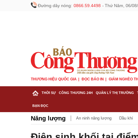
Đường dây nóng:
0866.59.4498
-
Thứ Năm, 06/08/
THƯƠNG HIỆU QUỐC GIA
ĐỌC BÁO IN
GIẢM NGHÈO TH
THỜI SỰ
CÔNG THƯƠNG 24H
QUẢN LÝ THỊ TRƯỜNG
BẠN ĐỌC
Năng lượng
An ninh năng lượng
Dầu khí
Điện sinh khối tại điể