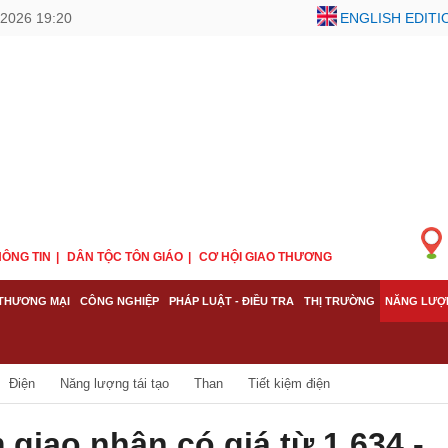
2026 19:20
ENGLISH EDITI
ÔNG TIN
DÂN TỘC TÔN GIÁO
CƠ HỘI GIAO THƯƠNG
THƯƠNG MẠI
CÔNG NGHIỆP
PHÁP LUẬT - ĐIỀU TRA
THỊ TRƯỜNG
NĂNG LƯỢ
Điện
Năng lượng tái tạo
Than
Tiết kiệm điện
m giao nhận có giá từ 1.634 -