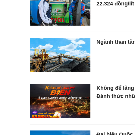
22.324 đồng/lít
Ngành than tă
Không để lãng 
Đánh thức nhữn
Đại biểu Quốc h