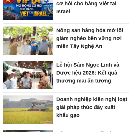
cơ hội cho hàng Việt tại
Israel
Nông sản hàng hóa mở lối
giảm nghèo bền vững nơi
miền Tây Nghệ An
Lễ hội Sâm Ngọc Linh và
Dược liệu 2026: Kết quả
thương mại ấn tượng
Doanh nghiệp kiến nghị loạt
giải pháp thúc đẩy xuất
khẩu gạo