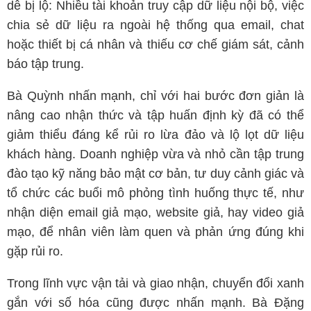
dễ bị lộ: Nhiều tài khoản truy cập dữ liệu nội bộ, việc
chia sẻ dữ liệu ra ngoài hệ thống qua email, chat
hoặc thiết bị cá nhân và thiếu cơ chế giám sát, cảnh
báo tập trung.
Bà Quỳnh nhấn mạnh, chỉ với hai bước đơn giản là
nâng cao nhận thức và tập huấn định kỳ đã có thể
giảm thiểu đáng kể rủi ro lừa đảo và lộ lọt dữ liệu
khách hàng. Doanh nghiệp vừa và nhỏ cần tập trung
đào tạo kỹ năng bảo mật cơ bản, tư duy cảnh giác và
tổ chức các buổi mô phỏng tình huống thực tế, như
nhận diện email giả mạo, website giả, hay video giả
mạo, để nhân viên làm quen và phản ứng đúng khi
gặp rủi ro.
Trong lĩnh vực vận tải và giao nhận, chuyển đổi xanh
gắn với số hóa cũng được nhấn mạnh. Bà Đặng