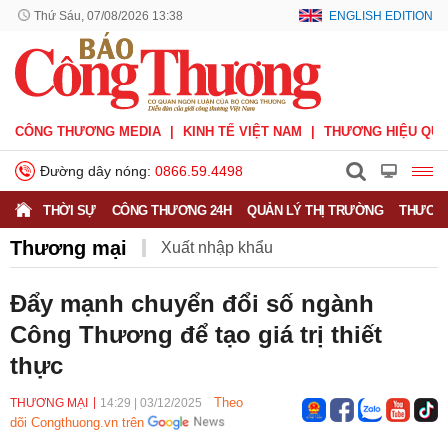
Thứ Sáu, 07/08/2026 13:38
ENGLISH EDITION
CÔNG THƯƠNG MEDIA
KINH TẾ VIỆT NAM
THƯƠNG HIỆU QUỐ
Đường dây nóng:
0866.59.4498
THỜI SỰ
CÔNG THƯƠNG 24H
QUẢN LÝ THỊ TRƯỜNG
THƯƠNG
Thương mại
Xuất nhập khẩu
Phòng vệ thương mại
Thương hiệu quốc gia
Đẩy mạnh chuyển đổi số ngành
Công Thương để tạo giá trị thiết
Xuất xứ hàng hóa
Xúc tiến thương mại
thực
Thương mại điện tử
Theo
THƯƠNG MẠI
14:29
|
03/12/2025
dõi Congthuong.vn trên