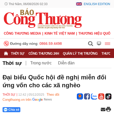
Thứ Năm, 06/08/2026 02:33
ENGLISH EDITION
CÔNG THƯƠNG MEDIA
KINH TẾ VIỆT NAM
THƯƠNG HIỆU QUỐC 
Đường dây nóng:
0866.59.4498
THỜI SỰ
CÔNG THƯƠNG 24H
QUẢN LÝ THỊ TRƯỜNG
THƯƠNG
Thời sự
Trong nước
Diễn đàn
Hoạt động của Lãnh đạo Đảng, Nhà nước
Đại biểu Quốc hội đề nghị miễn đối
ứng vốn cho các xã nghèo
Bầu cử Quốc hội Khoá XVI
Theo dõi
THỜI SỰ
12:42
|
05/12/2025
Congthuong.vn trên
Chia sẻ