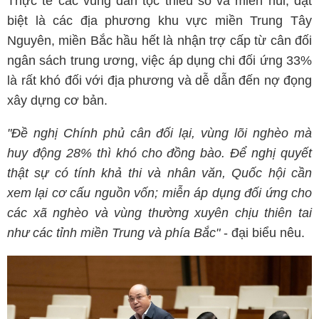
Thực tế các vùng dân tộc thiểu số và miền núi, đặt
biệt là các địa phương khu vực miền Trung Tây
Nguyên, miền Bắc hầu hết là nhận trợ cấp từ cân đối
ngân sách trung ương, việc áp dụng chi đối ứng 33%
là rất khó đối với địa phương và dễ dẫn đến nợ đọng
xây dựng cơ bản.
"Đề nghị Chính phủ cân đối lại, vùng lõi nghèo mà
huy động 28% thì khó cho đồng bào. Để nghị quyết
thật sự có tính khả thi và nhân văn, Quốc hội cần
xem lại cơ cấu nguồn vốn; miễn áp dụng đối ứng cho
các xã nghèo và vùng thường xuyên chịu thiên tai
như các tỉnh miền Trung và phía Bắc"
- đại biểu nêu.