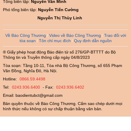
Tổng biên tập:
Nguyễn Văn Minh
Phó tổng biên tập:
Nguyễn Tiến Cường
Nguyễn Thị Thùy Linh
Về Báo Công Thương
Video về Báo Công Thương
Trao đổi với
tòa soạn
Tôn chỉ mục đích
Quy định dẫn nguồn
® Giấy phép hoạt động Báo điện tử số 276/GP-BTTTT do Bộ
Thông tin và Truyền thông cấp ngày 04/8/2023
Tòa soạn: Tầng 10-11, Tòa nhà Bộ Công Thương, số 655 Phạm
Văn Đồng, Nghĩa Đô, Hà Nội.
Hotline:
0866.59.4498
Tel:
0243.936.6400
- Fax:
0243.936.6402
Email:
baodientubct@gmail.com
Bản quyền thuộc về Báo Công Thương. Cấm sao chép dưới mọi
hình thức nếu không có sự chấp thuận bằng văn bản.