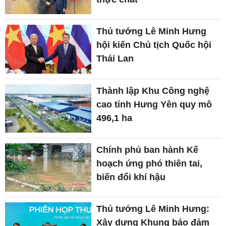
Thủ tướng Lê Minh Hưng
hội kiến Chủ tịch Quốc hội
Thái Lan
Thành lập Khu Công nghệ
cao tỉnh Hưng Yên quy mô
496,1 ha
Chính phủ ban hành Kế
hoạch ứng phó thiên tai,
biến đổi khí hậu
Thủ tướng Lê Minh Hưng:
Xây dựng Khung bảo đảm