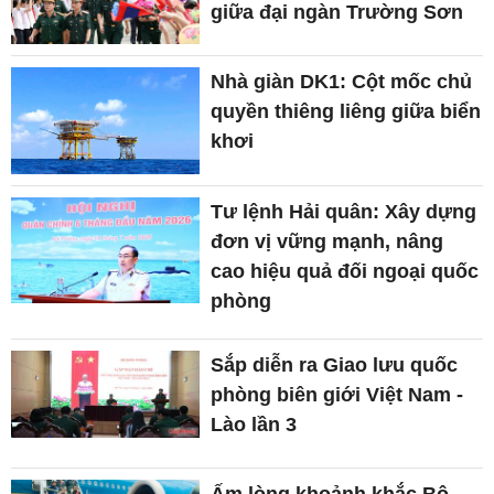
giữa đại ngàn Trường Sơn
Nhà giàn DK1: Cột mốc chủ
quyền thiêng liêng giữa biển
khơi
Tư lệnh Hải quân: Xây dựng
đơn vị vững mạnh, nâng
cao hiệu quả đối ngoại quốc
phòng
Sắp diễn ra Giao lưu quốc
phòng biên giới Việt Nam -
Lào lần 3
Ấm lòng khoảnh khắc Bộ