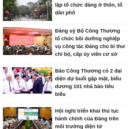
lập tổ chức đảng ở thôn, tổ
dân phố
Đảng uỷ Bộ Công Thương
tổ chức bồi dưỡng nghiệp
vụ công tác Đảng cho bí thư
chi bộ, cấp ủy viên cơ sở
Báo Công Thương có 2 đại
diện dự buổi gặp mặt, biểu
dương 101 nhà báo tiêu
biểu
Hội nghị triển khai thủ tục
hành chính của Đảng trên
môi trường điện tử