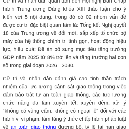
Cử tri và nhân dân quan tâm đến Hội nghị Ban Chấp
hành Trung ương Đảng khóa XIII thảo luận cho ý
kiến với 5 nội dung, trong đó có 02 nhóm vấn đề
được cư tri đặc biệt quan tâm là: Tổng kết Nghị quyết
18 của Trung ương về đổi mới, sắp xếp tổ chức bộ
máy của hệ thống chính trị tinh gọn, hoạt động hiệu
lực, hiệu quả; Đề án bổ sung mục tiêu tăng trưởng
GDP năm 2025 từ 8% trở lên và tăng trưởng hai con
số trong giai đoạn 2026 - 2030.
Cử tri và nhân dân đánh giá cao tinh thần trách
nhiệm của lực lượng cảnh sát giao thông trong việc
đảm bảo trật tự an toàn giao thông, các lực lượng
chức năng đã làm xuyên tết, xuyên đêm, xử lý
“không có vùng cấm, không có ngoại lệ” đối với các
hành vi vi phạm, làm tăng ý thức chấp hành pháp luật
về
an toàn giao thông
đường bộ, tỷ lệ tai nạn giao