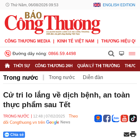
Thứ Năm, 06/08/2026 09:53
ENGLISH EDITION
CÔNG THƯƠNG MEDIA
KINH TẾ VIỆT NAM
THƯƠNG HIỆU QUỐ
Đường dây nóng:
0866.59.4498
THỜI SỰ
CÔNG THƯƠNG 24H
QUẢN LÝ THỊ TRƯỜNG
THƯƠNG
Trong nước
Trong nước
Diễn đàn
Hoạt động của Lãnh đạo Đảng, Nhà nước
Cử tri lo lắng về dịch bệnh, an toàn
thực phẩm sau Tết
Bầu cử Quốc hội Khoá XVI
Theo
TRONG NƯỚC
12:48
|
07/02/2025
dõi Congthuong.vn trên
Chia sẻ