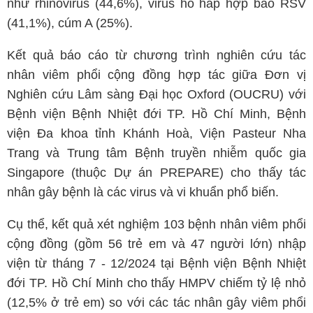
như rhinovirus (44,6%), virus hô hấp hợp bào RSV
(41,1%), cúm A (25%).
Kết quả báo cáo từ chương trình nghiên cứu tác
nhân viêm phổi cộng đồng hợp tác giữa Đơn vị
Nghiên cứu Lâm sàng Đại học Oxford (OUCRU) với
Bệnh viện Bệnh Nhiệt đới TP. Hồ Chí Minh, Bệnh
viện Đa khoa tỉnh Khánh Hoà, Viện Pasteur Nha
Trang và Trung tâm Bệnh truyền nhiễm quốc gia
Singapore (thuộc Dự án PREPARE) cho thấy tác
nhân gây bệnh là các virus và vi khuẩn phổ biến.
Cụ thể, kết quả xét nghiệm 103 bệnh nhân viêm phổi
cộng đồng (gồm 56 trẻ em và 47 người lớn) nhập
viện từ tháng 7 - 12/2024 tại Bệnh viện Bệnh Nhiệt
đới TP. Hồ Chí Minh cho thấy HMPV chiếm tỷ lệ nhỏ
(12,5% ở trẻ em) so với các tác nhân gây viêm phổi