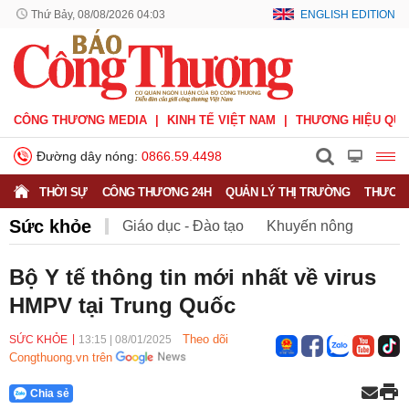
Thứ Bảy, 08/08/2026 04:03
ENGLISH EDITION
CÔNG THƯƠNG MEDIA
KINH TẾ VIỆT NAM
THƯƠNG HIỆU QUỐ
Đường dây nóng:
0866.59.4498
THỜI SỰ
CÔNG THƯƠNG 24H
QUẢN LÝ THỊ TRƯỜNG
THƯƠNG
Sức khỏe
Giáo dục - Đào tạo
Khuyến nông
Môi trường
Nông nghiệp - nông thôn
Bộ Y tế thông tin mới nhất về virus
HMPV tại Trung Quốc
Phát triển bền vững
Sức khỏe
Việc làm
Theo dõi
SỨC KHỎE
13:15
|
08/01/2025
Congthuong.vn trên
Chia sẻ