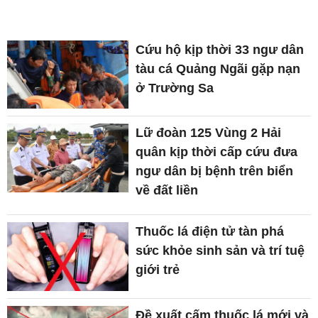
Cứu hộ kịp thời 33 ngư dân
tàu cá Quảng Ngãi gặp nạn
ở Trường Sa
Lữ đoàn 125 Vùng 2 Hải
quân kịp thời cấp cứu đưa
ngư dân bị bệnh trên biển
về đất liền
Thuốc lá điện tử tàn phá
sức khỏe sinh sản và trí tuệ
giới trẻ
Đề xuất cấm thuốc lá mới và