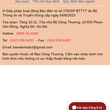
tòa soạn
Tôn chỉ mục đích
Quy định dẫn nguồn
® Giấy phép hoạt động Báo điện tử số 276/GP-BTTTT do Bộ
Thông tin và Truyền thông cấp ngày 04/8/2023
Tòa soạn: Tầng 10-11, Tòa nhà Bộ Công Thương, số 655 Phạm
Văn Đồng, Nghĩa Đô, Hà Nội.
Hotline:
0866.59.4498
Tel:
0243.936.6400
- Fax:
0243.936.6402
Email:
baodientubct@gmail.com
Bản quyền thuộc về Báo Công Thương. Cấm sao chép dưới mọi
hình thức nếu không có sự chấp thuận bằng văn bản.
Hỏi đáp Xăng E10