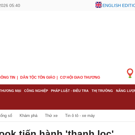
2026 05:40
ENGLISH EDITI
ÔNG TIN
DÂN TỘC TÔN GIÁO
CƠ HỘI GIAO THƯƠNG
THƯƠNG MẠI
CÔNG NGHIỆP
PHÁP LUẬT - ĐIỀU TRA
THỊ TRƯỜNG
NĂNG LƯỢ
ống số
Khám phá
Thử xe
Tin ô tô - xe máy
ok tiến hành 'thanh lọc'