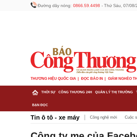
Đường dây nóng:
0866.59.4498
-
Thứ Sáu, 07/08/
THƯƠNG HIỆU QUỐC GIA
ĐỌC BÁO IN
GIẢM NGHÈO TH
THỜI SỰ
CÔNG THƯƠNG 24H
QUẢN LÝ THỊ TRƯỜNG
BẠN ĐỌC
Tin ô tô - xe máy
Công nghệ mới
Cuộc s
Công ty mẹ của Facebo