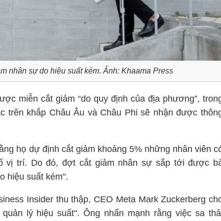
iảm nhân sự do hiệu suất kém. Ảnh: Khaama Press
ợc miễn cắt giảm “do quy định của địa phương”, tron
ác trên khắp Châu Âu và Châu Phi sẽ nhận được thôn
rằng họ dự định cắt giảm khoảng 5% những nhân viên c
ố vị trí. Do đó, đợt cắt giảm nhân sự sắp tới được b
o hiệu suất kém".
siness Insider thu thập, CEO Meta Mark Zuckerberg ch
 quản lý hiệu suất". Ông nhấn mạnh rằng việc sa thả