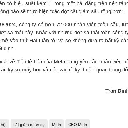
n có hiệu suất kém". Trong một bài đăng trên nền tản
ông báo sẽ thực hiện "các đợt cắt giảm sâu rộng hơn".
9/2024, công ty có hơn 72.000 nhân viên toàn cầu, tứ
t sa thải này. Khác với những đợt sa thải toàn công t
 mở vào thứ Hai tuần tới và sẽ không đưa ra bất kỳ cậ
t định.
huật về Tiền tệ hóa của Meta đang yêu cầu nhân viên h
ác kỹ sư máy học và các vai trò kỹ thuật "quan trọng đố
Trần Đìn
 hội
cắt giảm nhân sự
Meta
CEO Meta