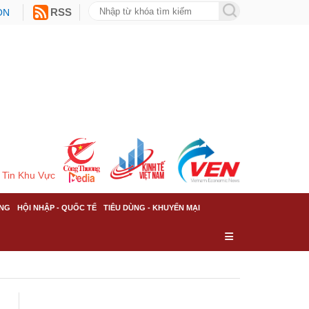
ON
RSS
Tin Khu Vực
NG
HỘI NHẬP - QUỐC TẾ
TIÊU DÙNG - KHUYẾN MẠI