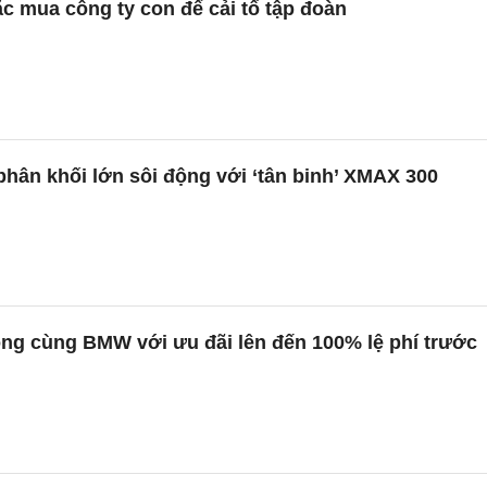
c mua công ty con để cải tổ tập đoàn
phân khối lớn sôi động với ‘tân binh’ XMAX 300
ộng cùng BMW với ưu đãi lên đến 100% lệ phí trước