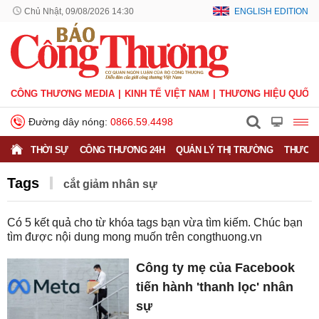
Chủ Nhật, 09/08/2026 14:30
ENGLISH EDITION
CÔNG THƯƠNG MEDIA
KINH TẾ VIỆT NAM
THƯƠNG HIỆU QUỐC 
Đường dây nóng:
0866.59.4498
THỜI SỰ
CÔNG THƯƠNG 24H
QUẢN LÝ THỊ TRƯỜNG
THƯƠNG
Tags
cắt giảm nhân sự
Có
5
kết quả cho từ khóa tags bạn vừa tìm kiếm. Chúc bạn
tìm được nội dung mong muốn trên
congthuong.vn
Công ty mẹ của Facebook
tiến hành 'thanh lọc' nhân
sự