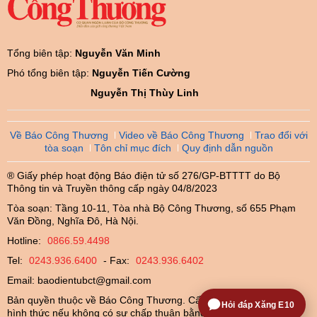
Tổng biên tập:
Nguyễn Văn Minh
Phó tổng biên tập:
Nguyễn Tiến Cường
Nguyễn Thị Thùy Linh
Về Báo Công Thương
Video về Báo Công Thương
Trao đổi với
tòa soạn
Tôn chỉ mục đích
Quy định dẫn nguồn
® Giấy phép hoạt động Báo điện tử số 276/GP-BTTTT do Bộ
Thông tin và Truyền thông cấp ngày 04/8/2023
Tòa soạn: Tầng 10-11, Tòa nhà Bộ Công Thương, số 655 Phạm
Văn Đồng, Nghĩa Đô, Hà Nội.
Hotline:
0866.59.4498
Tel:
0243.936.6400
- Fax:
0243.936.6402
Email:
baodientubct@gmail.com
Bản quyền thuộc về Báo Công Thương. Cấm sao chép dưới mọi
Hỏi đáp Xăng E10
hình thức nếu không có sự chấp thuận bằng văn bản.