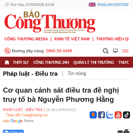
Thứ Sáu, 07/08/2026 03:09
ENGLISH EDITION
CÔNG THƯƠNG MEDIA
KINH TẾ VIỆT NAM
THƯƠNG HIỆU QUỐ
Đường dây nóng:
0866.59.4498
THỜI SỰ
CÔNG THƯƠNG 24H
QUẢN LÝ THỊ TRƯỜNG
THƯƠNG
Pháp luật - Điều tra
Tin nóng
Cơ quan cảnh sát điều tra đề nghị
truy tố bà Nguyễn Phương Hằng
PHÁP LUẬT - ĐIỀU TRA
18:38
|
06/09/2022
Theo dõi Congthuong.vn
trên
Chia sẻ