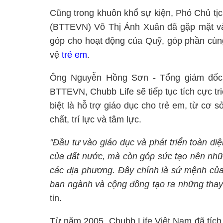
Cũng trong khuôn khổ sự kiện, Phó Chủ tị
(BTTEVN) Võ Thị Ánh Xuân đã gặp mặt và 
góp cho hoạt động của Quỹ, góp phần cùn
vệ
trẻ em
.
Ông Nguyễn Hồng Sơn - Tổng giám đốc 
BTTEVN, Chubb Life sẽ tiếp tục tích cực tr
biệt là hỗ trợ giáo dục cho trẻ em, từ cơ s
chất, trí lực và tâm lực.
"Đầu tư vào giáo dục và phát triển toàn di
của đất nước, mà còn góp sức tạo nên những
các địa phương. Đây chính là sứ mệnh của
ban ngành và cộng đồng tạo ra những thay 
tin.
Từ năm 2005, Chubb Life Việt Nam đã tích c