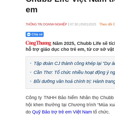
em
Theo dõi 
THÔNG TIN DOANH NGHIỆP
07:30
|
05/01/2025
Chia sẻ
Năm 2025, Chubb Life sẽ tíc
hỗ trợ giáo dục cho trẻ em, từ cơ sở vật c
Tập đoàn CJ thành công khép lại “Dự án
Cần Thơ: Tổ chức nhiều hoạt động ý ngh
Bồi dưỡng văn hoá chính trị: Hành trang 
Công ty TNHH Bảo hiểm Nhân thọ Chubb 
hội khen thưởng tại Chương trình “Mùa x
do
Quỹ Bảo trợ trẻ em Việt Nam
tổ chức.