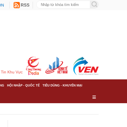
ON
RSS
Tin Khu Vực
NG
HỘI NHẬP - QUỐC TẾ
TIÊU DÙNG - KHUYẾN MẠI