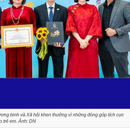
ơng binh và Xã hội khen thưởng vì những đóng góp tích cực
o trẻ em. Ảnh: DN