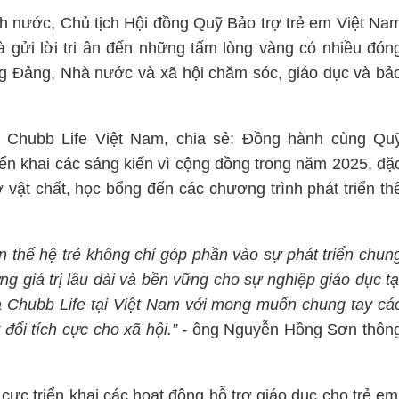
ch nước, Chủ tịch Hội đồng Quỹ Bảo trợ trẻ em Việt Na
gửi lời tri ân đến những tấm lòng vàng có nhiều đón
g Đảng, Nhà nước và xã hội chăm sóc, giáo dục và bả
Chubb Life Việt Nam, chia sẻ: Đồng hành cùng Qu
iển khai các sáng kiến vì cộng đồng trong năm 2025, đặ
ở vật chất, học bổng đến các chương trình phát triển th
ện thế hệ trẻ không chỉ góp phần vào sự phát triển chun
 giá trị lâu dài và bền vững cho sự nghiệp giáo dục tạ
 Chubb Life tại Việt Nam với mong muốn chung tay cá
đổi tích cực cho xã hội.” -
ông
Nguyễn Hồng Sơn thôn
ực triển khai các hoạt động hỗ trợ giáo dục cho trẻ em