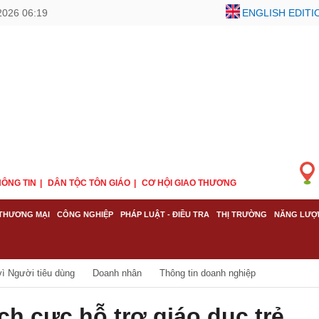
2026 06:19
ENGLISH EDITI
ÔNG TIN
DÂN TỘC TÔN GIÁO
CƠ HỘI GIAO THƯƠNG
THƯƠNG MẠI
CÔNG NGHIỆP
PHÁP LUẬT - ĐIỀU TRA
THỊ TRƯỜNG
NĂNG LƯỢ
ì Người tiêu dùng
Doanh nhân
Thông tin doanh nghiệp
ch cực hỗ trợ giáo dục trẻ