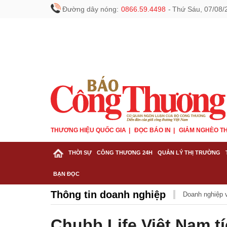
Đường dây nóng:
0866.59.4498
-
Thứ Sáu, 07/08/
THƯƠNG HIỆU QUỐC GIA
ĐỌC BÁO IN
GIẢM NGHÈO TH
THỜI SỰ
CÔNG THƯƠNG 24H
QUẢN LÝ THỊ TRƯỜNG
BẠN ĐỌC
Thông tin doanh nghiệp
Doanh nghiệp v
Chubb Life Việt Nam tí