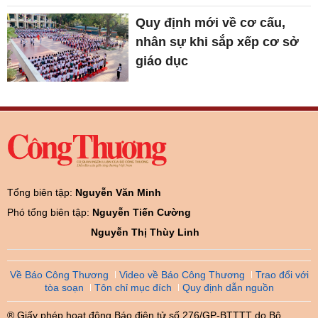
Quy định mới về cơ cấu,
nhân sự khi sắp xếp cơ sở
giáo dục
Tổng biên tập:
Nguyễn Văn Minh
Phó tổng biên tập:
Nguyễn Tiến Cường
Nguyễn Thị Thùy Linh
Về Báo Công Thương
Video về Báo Công Thương
Trao đổi với
tòa soạn
Tôn chỉ mục đích
Quy định dẫn nguồn
® Giấy phép hoạt động Báo điện tử số 276/GP-BTTTT do Bộ