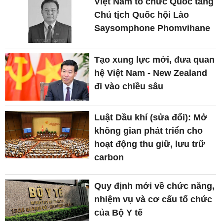
Việt Nam tổ chức Quốc tang
Chủ tịch Quốc hội Lào
Saysomphone Phomvihane
Tạo xung lực mới, đưa quan
hệ Việt Nam - New Zealand
đi vào chiều sâu
Luật Dầu khí (sửa đổi): Mở
không gian phát triển cho
hoạt động thu giữ, lưu trữ
carbon
Quy định mới về chức năng,
nhiệm vụ và cơ cấu tổ chức
của Bộ Y tế