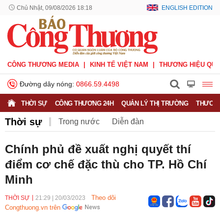
Chủ Nhật, 09/08/2026 18:18
ENGLISH EDITION
CÔNG THƯƠNG MEDIA
KINH TẾ VIỆT NAM
THƯƠNG HIỆU QUỐ
Đường dây nóng:
0866.59.4498
THỜI SỰ
CÔNG THƯƠNG 24H
QUẢN LÝ THỊ TRƯỜNG
THƯƠNG
Thời sự
Trong nước
Diễn đàn
Hoạt động của Lãnh đạo Đảng, Nhà nước
Chính phủ đề xuất nghị quyết thí
điểm cơ chế đặc thù cho TP. Hồ Chí
Bầu cử Quốc hội Khoá XVI
Minh
Theo dõi
THỜI SỰ
21:29
|
20/03/2023
Congthuong.vn trên